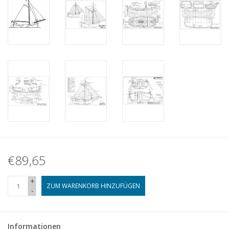
€89,65
+
ZUM WARENKORB HINZUFÜGEN
-
Informationen