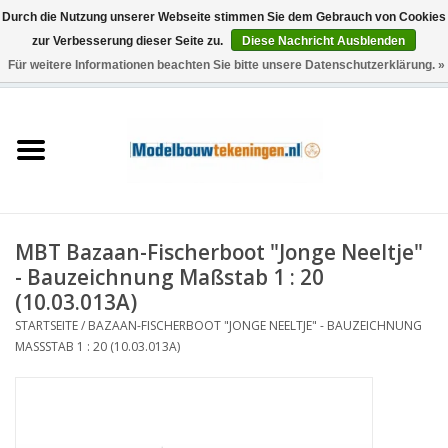
Durch die Nutzung unserer Webseite stimmen Sie dem Gebrauch von Cookies
zur Verbesserung dieser Seite zu.
Diese Nachricht Ausblenden
Für weitere Informationen beachten Sie bitte unsere Datenschutzerklärung. »
0 Artikel - €0,00
Startseite
Schiffe
Züge
MBT Bazaan-Fischerboot "Jonge Neeltje"
Holzbau
- Bauzeichnung Maßstab 1 : 20
(10.03.013A)
Landschaft
STARTSEITE
/
BAZAAN-FISCHERBOOT "JONGE NEELTJE" - BAUZEICHNUNG
MASSSTAB 1 : 20 (10.03.013A)
Maschinen
Dokumentation