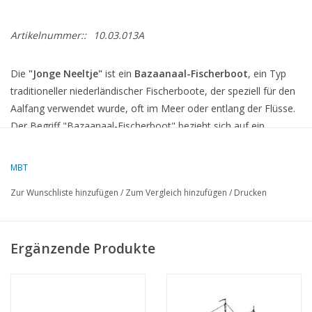
Artikelnummer::
10.03.013A
Die
"Jonge Neeltje"
ist ein
Bazaanaal-Fischerboot
, ein Typ
traditioneller niederländischer Fischerboote, der speziell für den
Aalfang verwendet wurde, oft im Meer oder entlang der Flüsse.
Der Begriff "Bazaanaal-Fischerboot" bezieht sich auf ein
Fischerboot, das speziell für die Aalfischerei konzipiert wurde,
eine wichtige Tätigkeit in bestimmten Teilen der Niederlande,
MBT
wie in der Zuiderzee und dem IJsselmeer. Diese Boote waren oft
Zur Wunschliste hinzufügen
/
Zum Vergleich hinzufügen
/
Drucken
robust und praktisch, geeignet für den Fischfang in flachen
Gewässern.
Ergänzende Produkte
"Jonge Neeltje" ist vermutlich der Name eines spezifischen
Bazaanaal-Fischerboots, möglicherweise ein historisches oder
restauriertes Boot, das immer noch eine Rolle in der