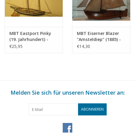
MBT Eastport Pinky
MBT Eiserner Blazer
(19. Jahrhundert) -
"Amsteldiep" (1885) -
Bauzeichnung
Bauzeichnung
€25,95
€14,30
Maßstab 1 : 40
Maßstab 1 : 75
(10.03.008)
(10.03.009)
Melden Sie sich für unseren Newsletter an:
ABONNIEREN