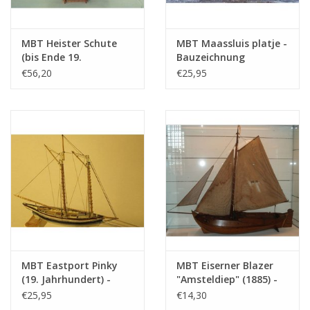
Anzahl Blätter A2
1
Anzahl Blätter A3
0
MBT Heister Schute
MBT Maassluis platje -
(bis Ende 19.
Bauzeichnung
Anzahl Blätter A4
0
Jahrhundert) -
Maßstab 1 : 20
€56,20
€25,95
Bauzeichnung
(10.03.007)
Gesamtzahl der
1
Maßstab 1 : 200
Zeichnungsblätter
(10.03.006)
Anzahl Blätter A4 Text
0
Gewicht in Gramm
45
Besonderheiten
L.ü.A. 14 cm
MBT Eastport Pinky
MBT Eiserner Blazer
(19. Jahrhundert) -
"Amsteldiep" (1885) -
Bauzeichnung
Bauzeichnung
€25,95
€14,30
Maßstab 1 : 40
Maßstab 1 : 75