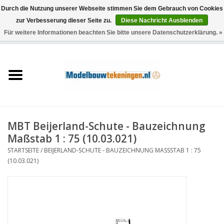
Durch die Nutzung unserer Webseite stimmen Sie dem Gebrauch von Cookies
zur Verbesserung dieser Seite zu.
Diese Nachricht Ausblenden
Für weitere Informationen beachten Sie bitte unsere Datenschutzerklärung. »
0 Artikel - €0,00
Startseite
Schiffe
Züge
MBT Beijerland-Schute - Bauzeichnung
Holzbau
Maßstab 1 : 75 (10.03.021)
STARTSEITE
/
BEIJERLAND-SCHUTE - BAUZEICHNUNG MASSSTAB 1 : 75 (
Landschaft
10.03.021)
Maschinen
Dokumentation