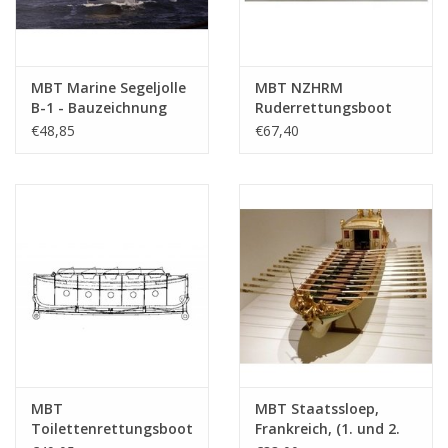
MBT Marine Segeljolle
MBT NZHRM
B-1 - Bauzeichnung
Ruderrettungsboot
Maßstab 1 : 10
"Nr. 6" - Station
€48,85
€67,40
(10.07.015)
Noordwijk -
Bauzeichnung
Maßstab 1 : 10
(10.07.022)
MBT
MBT Staatssloep,
Toilettenrettungsboot
Frankreich, (1. und 2.