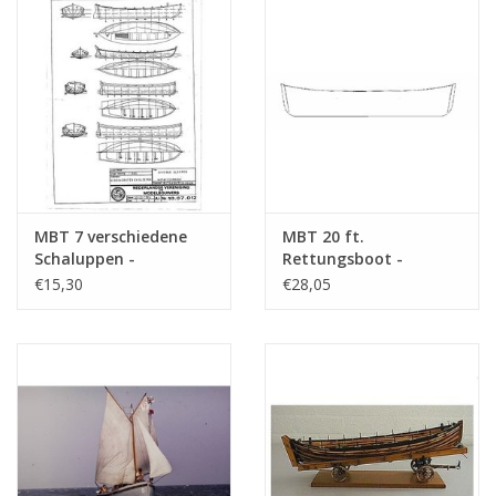
(10.07.006)
MBT 7 verschiedene
MBT 20 ft.
Schaluppen -
Rettungsboot -
Bauzeichnung
Bauzeichnung
€15,30
€28,05
Maßstab 1 : 50
Maßstab 1 : 10
(10.07.012)
(10.07.013)