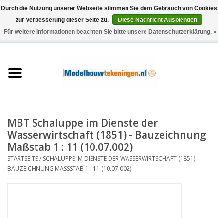
Durch die Nutzung unserer Webseite stimmen Sie dem Gebrauch von Cookies
zur Verbesserung dieser Seite zu.
Diese Nachricht Ausblenden
Für weitere Informationen beachten Sie bitte unsere Datenschutzerklärung. »
0 Artikel - €0,00
Startseite
Schiffe
Züge
MBT Schaluppe im Dienste der
Holzbau
Wasserwirtschaft (1851) - Bauzeichnung
Maßstab 1 : 11 (10.07.002)
Landschaft
STARTSEITE
/
SCHALUPPE IM DIENSTE DER WASSERWIRTSCHAFT (1851) -
BAUZEICHNUNG MASSSTAB 1 : 11 (10.07.002)
Maschinen
Dokumentation