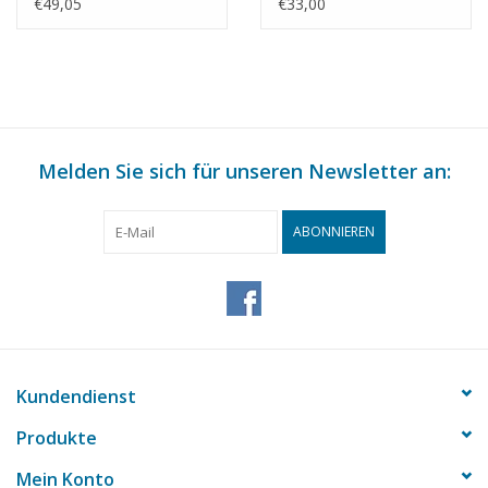
- Bauzeichnung
Kaiserreich) -
€49,05
€33,00
Maßstab 1 : 10
Bauzeichnung
(10.07.023)
Maßstab 1 : 25
(10.07.024)
Melden Sie sich für unseren Newsletter an:
ABONNIEREN
Kundendienst
Produkte
Mein Konto