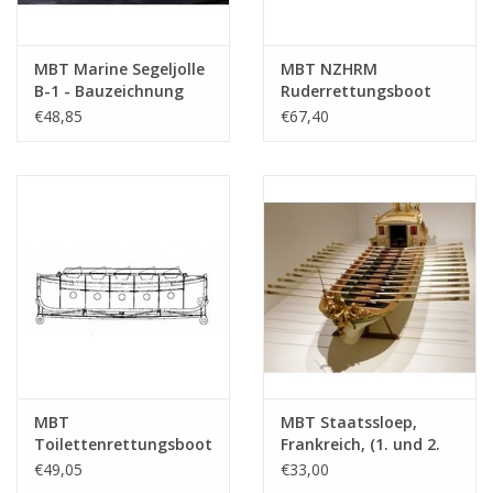
MBT Marine Segeljolle
MBT NZHRM
B-1 - Bauzeichnung
Ruderrettungsboot
Maßstab 1 : 10
"Nr. 6" - Station
€48,85
€67,40
(10.07.015)
Noordwijk -
Bauzeichnung
Maßstab 1 : 10
(10.07.022)
MBT
MBT Staatssloep,
Toilettenrettungsboot
Frankreich, (1. und 2.
- Bauzeichnung
Kaiserreich) -
€49,05
€33,00
Maßstab 1 : 10
Bauzeichnung