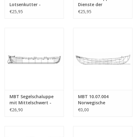
Lotsenkutter -
Dienste der
Anzahl Blätter A4 Text
0
Bauzeichnung
Wasserwirtschaft
€25,95
€25,95
Maßstab 1 : 9
(1851) - Bauzeichnung
Gewicht in Gramm
35
(10.07.001)
Maßstab 1 : 11
(10.07.002)
Besonderheiten
L.ü.A. 9 bis 13 cm
MBT Segelschaluppe
MBT 10.07.004
mit Mittelschwert -
Norwegische
Bauzeichnung
Walfangschaluppe
€26,90
€0,00
Maßstab 1 : 20
(10.07.003)