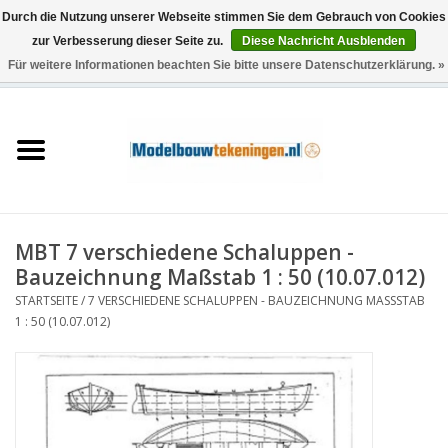
Durch die Nutzung unserer Webseite stimmen Sie dem Gebrauch von Cookies
zur Verbesserung dieser Seite zu.
Diese Nachricht Ausblenden
Für weitere Informationen beachten Sie bitte unsere Datenschutzerklärung. »
0 Artikel - €0,00
Startseite
Schiffe
Züge
MBT 7 verschiedene Schaluppen -
Holzbau
Bauzeichnung Maßstab 1 : 50 (10.07.012)
STARTSEITE
/
7 VERSCHIEDENE SCHALUPPEN - BAUZEICHNUNG MASSSTAB 1
Landschaft
: 50 (10.07.012)
Maschinen
Dokumentation