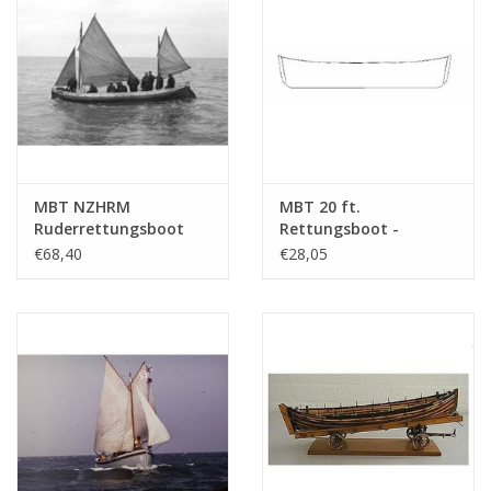
MBT NZHRM
MBT 20 ft.
Ruderrettungsboot
Rettungsboot -
"L.A. Buma" - Station
Bauzeichnung
€68,40
€28,05
Moddergat -
Maßstab 1 : 10
Bauzeichnung
(10.07.013)
Maßstab 1 : 10
(10.07.006)