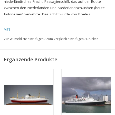
niederländisches Fracht-Passagierschiff, das auf der Route
zwischen den Niederlanden und Niederländisch-Indien (heute
Indonesien) verkehrte.
Das Schiff wurde von Boele's
Scheepswerven & Machinefabriek in Bolnes, Niederlande,
gebaut und hatte eine Bruttotonnage von 7.328 BRT.
MBT
Es war darauf ausgelegt, sowohl Fracht als auch Passagiere zu
Zur Wunschliste hinzufügen
/
Zum Vergleich hinzufügen
/
Drucken
befördern, mit Unterkunft für 61 Passagiere.
Das Schiff hatte
eine Länge von 141,26 Metern und wurde von einem 9.600 PS
starken Dieselmotor angetrieben.
Ergänzende Produkte
Im Jahr 1965 wurde das Schiff an die deutsche Reederei
Deutsche Zeereederei verkauft und in
MS
Ferdinand Freiligrath
umbenannt.
Das Schiff blieb aktiv im Dienst, bis es 1979
abgewrackt wurde.
Ein bemerkenswerter Vorfall in der Geschichte des Schiffes war
die Kollision mit der MS
Willem Ruys
am 6. Januar 1953 im
Roten Meer.
Beide Schiffe näherten sich auf kurze Distanz, was
üblich war, um den Passagieren die Möglichkeit zu geben, sich