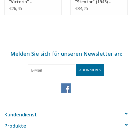
"Victoria" -
"Stentor" (1943) -
Bauzeichnung
KNSM - Bauzeichnung
€26,45
€34,25
Maßstab 1 : 200
Maßstab 1 : 200
(10.10.022)
(10.10.025)
Melden Sie sich für unseren Newsletter an:
ABONNIEREN
Kundendienst
Produkte