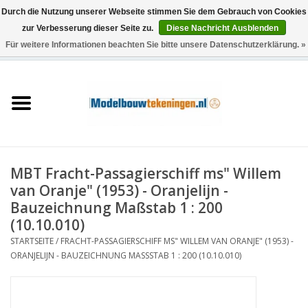
Durch die Nutzung unserer Webseite stimmen Sie dem Gebrauch von Cookies
zur Verbesserung dieser Seite zu.
Diese Nachricht Ausblenden
Für weitere Informationen beachten Sie bitte unsere Datenschutzerklärung. »
0 Artikel - €0,00
Startseite
Schiffe
Züge
MBT Fracht-Passagierschiff ms" Willem
Holzbau
van Oranje" (1953) - Oranjelijn -
Bauzeichnung Maßstab 1 : 200
Landschaft
(10.10.010)
STARTSEITE
/
FRACHT-PASSAGIERSCHIFF MS" WILLEM VAN ORANJE" (1953) -
ORANJELIJN - BAUZEICHNUNG MASSSTAB 1 : 200 (10.10.010)
Maschinen
Dokumentation