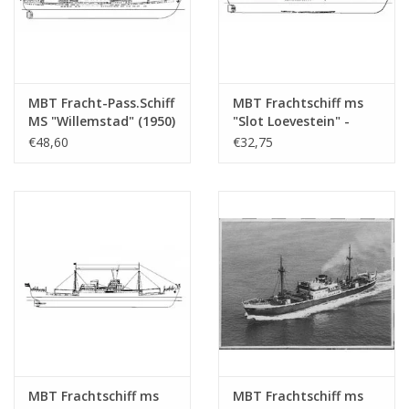
Kopie Artikel: 12.10.010 (9 Seiten)
Anmerkungen
MBT Fracht-Pass.Schiff
MBT Frachtschiff ms
MS "Willemstad" (1950)
"Slot Loevestein" -
- KNSM; ex "Socrates"
Bauzeichnung
€48,60
€32,75
(1938) - Bauzeichnung
Maßstab 1 : 200
Maßstab 1 : 100
(10.10.021)
(10.10.020/A)
MBT Frachtschiff ms
MBT Frachtschiff ms