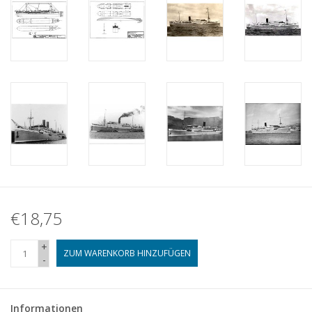
€18,75
+
ZUM WARENKORB HINZUFÜGEN
-
Informationen