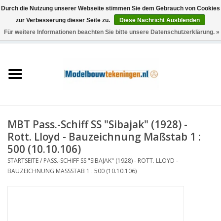
Durch die Nutzung unserer Webseite stimmen Sie dem Gebrauch von Cookies
zur Verbesserung dieser Seite zu.
Diese Nachricht Ausblenden
Für weitere Informationen beachten Sie bitte unsere Datenschutzerklärung. »
0 Artikel - €0,00
Startseite
Schiffe
Züge
MBT Pass.-Schiff SS "Sibajak" (1928) -
Holzbau
Rott. Lloyd - Bauzeichnung Maßstab 1 :
500 (10.10.106)
Landschaft
STARTSEITE
/
PASS.-SCHIFF SS "SIBAJAK" (1928) - ROTT. LLOYD -
BAUZEICHNUNG MASSSTAB 1 : 500 (10.10.106)
Maschinen
Dokumentation