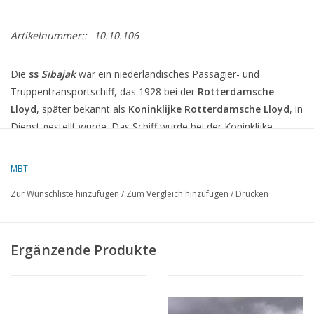
Artikelnummer::
10.10.106
Die
ss
Sibajak
war ein niederländisches Passagier- und
Truppentransportschiff, das 1928 bei der
Rotterdamsche
Lloyd
, später bekannt als
Koninklijke Rotterdamsche Lloyd
, in
Dienst gestellt wurde.
Das Schiff wurde bei der Koninklijke
Maatschappij „De Schelde“ in Vlissingen gebaut und war nach
dem Vulkan
Sibayak
auf Sumatra, Indonesien, benannt.
MBT
Technische Spezifikationen
Zur Wunschliste hinzufügen
/
Zum Vergleich hinzufügen
/
Drucken
Länge
:
161,65 Meter
Breite
:
19,16 Meter
Ergänzende Produkte
Bruttotonnage
:
12.040 BRT (nach Umbauten bis zu 12.342
BRT ansteigend)
Maschinenleistung
:
10.000 PS (zwei 8-Zylinder Sulzer-