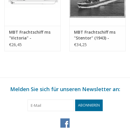
MBT Frachtschiff ms
MBT Frachtschiff ms
"Victoria" -
"Stentor" (1943) -
Bauzeichnung
KNSM - Bauzeichnung
€26,45
€34,25
Maßstab 1 : 200
Maßstab 1 : 200
(10.10.022)
(10.10.025)
Melden Sie sich für unseren Newsletter an:
ABONNIEREN