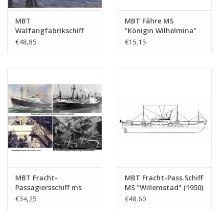
MBT
MBT Fähre MS
Walfangfabrikschiff
"Königin Wilhelmina"
ms "Willem Barendsz
(1960) - Mij. Zeeland -
€48,85
€15,15
II" (1955) - Gesellschaft
Bauzeichnung
für Walfang -
Maßstab 1 : 500
Bauzeichnung
(10.10.015)
Maßstab 1 : 200
(10.10.016/A)
MBT Fracht-
MBT Fracht-Pass.Schiff
Passagiersschiff ms
MS "Willemstad" (1950)
"Willemstad" (1950) ex
- KNSM; ex "Socrates"
€34,25
€48,60
"Socrates"(1938)-
(1938) - Bauzeichnung
KNSM - Bauzeichnung
Maßstab 1 : 100