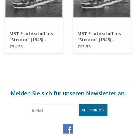
MBT Frachtschiff ms
MBT Frachtschiff ms
"Stentor" (1943) -
"Stentor" (1943) -
KNSM - Bauzeichnung
KNSM - Bauzeichnung
€34,25
€45,55
Maßstab 1 : 200
Maßstab 1 : 100
(10.10.025)
(10.10.025/A)
Melden Sie sich für unseren Newsletter an:
ABONNIEREN