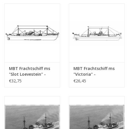
Maßstab 1 : 200
(10.10.020/A)
(10.10.020)
MBT Frachtschiff ms
MBT Frachtschiff ms
"Slot Loevestein" -
"Victoria" -
Bauzeichnung
Bauzeichnung
€32,75
€26,45
Maßstab 1 : 200
Maßstab 1 : 200
(10.10.021)
(10.10.022)