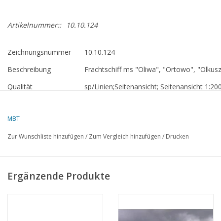
Artikelnummer::
10.10.124
Zeichnungsnummer
10.10.124
Beschreibung
Frachtschiff ms "Oliwa", "Ortowo", "Olkus
Qualität
sp/Linien;Seitenansicht; Seitenansicht 1:20
Zeichnung enthält polnischen Text
Maßstab
1 : 100
MBT
Anzahl Blätter A00
0
Zur Wunschliste hinzufügen
/
Zum Vergleich hinzufügen
/
Drucken
Anzahl Blätter A0
0
Anzahl Blätter A1
4
Ergänzende Produkte
Anzahl Blätter A2
0
Anzahl Blätter A3
0
Anzahl Blätter A4
0