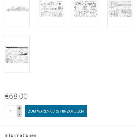
€68,00
+
ZUM WARENKORB HINZUFÜGEN
-
Informationen