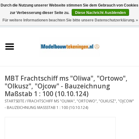
Durch die Nutzung unserer Webseite stimmen Sie dem Gebrauch von Cookies
zur Verbesserung dieser Seite zu.
Diese Nachricht Ausblenden
Für weitere Informationen beachten Sie bitte unsere Datenschutzerklärung. »
0 Artikel - €0,00
Startseite
Schiffe
Züge
MBT Frachtschiff ms "Oliwa", "Ortowo",
Holzbau
"Olkusz", "Ojcow" - Bauzeichnung
Maßstab 1 : 100 (10.10.124)
Landschaft
STARTSEITE
/
FRACHTSCHIFF MS "OLIWA", "ORTOWO", "OLKUSZ", "OJCOW"
- BAUZEICHNUNG MASSSTAB 1 : 100 (10.10.124)
Maschinen
Dokumentation