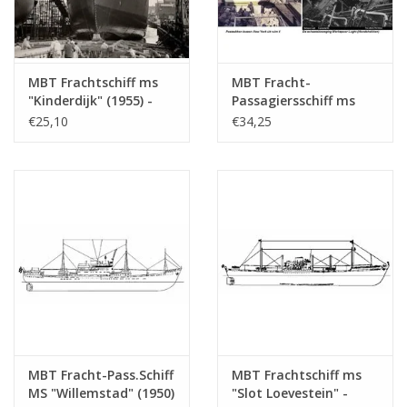
Anzahl Blätter A4
0
Gesamtzahl der
4
Zeichnungsblätter
MBT Frachtschiff ms
MBT Fracht-
"Kinderdijk" (1955) -
Passagiersschiff ms
Anzahl Blätter A4 Text
2
HAL - Bauzeichnung
"Willemstad" (1950) ex
€25,10
€34,25
Maßstab 1 : 200
"Socrates"(1938)-
Gewicht in Gramm
155
(10.10.018)
KNSM - Bauzeichnung
Besonderheiten
l.o.a. 109 cm
Maßstab 1 : 200
(10.10.020)
Anmerkungen
Artek 4017
MBT Fracht-Pass.Schiff
MBT Frachtschiff ms
MS "Willemstad" (1950)
"Slot Loevestein" -