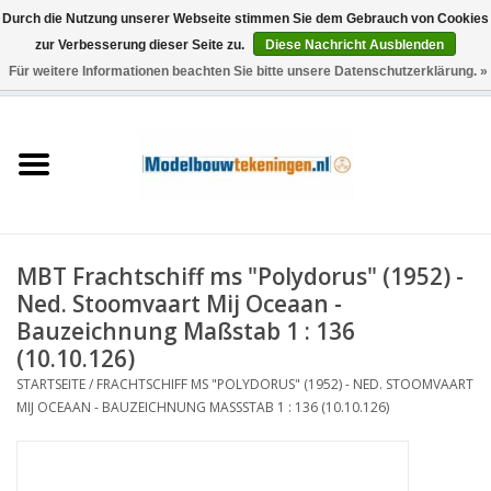
Durch die Nutzung unserer Webseite stimmen Sie dem Gebrauch von Cookies
zur Verbesserung dieser Seite zu.
Diese Nachricht Ausblenden
Für weitere Informationen beachten Sie bitte unsere Datenschutzerklärung. »
0 Artikel - €0,00
Startseite
Schiffe
Züge
MBT Frachtschiff ms "Polydorus" (1952) -
Holzbau
Ned. Stoomvaart Mij Oceaan -
Bauzeichnung Maßstab 1 : 136
Landschaft
(10.10.126)
STARTSEITE
/
FRACHTSCHIFF MS "POLYDORUS" (1952) - NED. STOOMVAART
MIJ OCEAAN - BAUZEICHNUNG MASSSTAB 1 : 136 (10.10.126)
Maschinen
Dokumentation