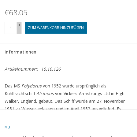
€68,05
+
ZUM WARENKORB HINZUFÜGEN
-
Informationen
Artikelnummer::
10.10.126
Das MS
Polydorus
von 1952 wurde ursprünglich als
Kühlfrachtschiff
Alcinous
von Vickers-Armstrongs Ltd in High
Walker, England, gebaut.
Das Schiff wurde am 27. November
1951 zu Wasser gelassen und im April 1952 ausgeliefert.
Es
hatte eine Bruttotonnage von 7.999 Tonnen und war mit einem
7-Zylinder B&W 2SCSA Dieselmotor ausgestattet, der eine
MBT
Geschwindigkeit von 16 Knoten ermöglichte.
Das Schiff war für