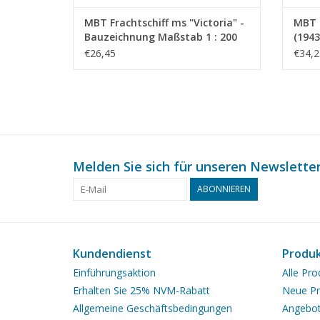
MBT Frachtschiff ms "Victoria" -
MBT F
Bauzeichnung Maßstab 1 : 200
(1943
(10.10.022)
Maßst
€26,45
€34,2
Melden Sie sich für unseren Newsletter
ABONNIEREN
Kundendienst
Produ
Einführungsaktion
Alle Pro
Erhalten Sie 25% NVM-Rabatt
Neue Pr
Allgemeine Geschäftsbedingungen
Angebo