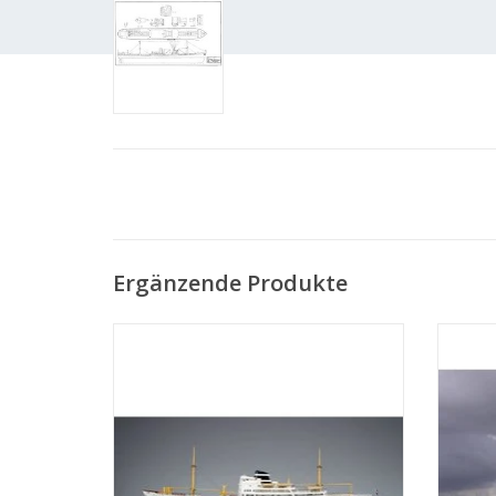
Ergänzende Produkte
MBT Passagierschiff MS "Oranje Nassau",
MBT Pa
"Prins der Nederlanden" (1957) KNSM -
2" 
Bauzeichnung Maßstab 1 : 100
(10.10.011/A)
Z
ZUM WARENKORB HINZUFÜGEN