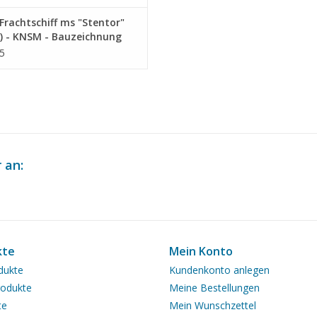
rachtschiff ms "Stentor"
) - KNSM - Bauzeichnung
ab 1 : 200 (10.10.025)
5
 an:
kte
Mein Konto
dukte
Kundenkonto anlegen
odukte
Meine Bestellungen
te
Mein Wunschzettel