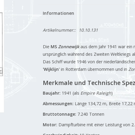
Informationen
Artikelnummer::
10.10.131
Die
MS
Zonnewijk
aus dem Jahr 1941 war ein n
ursprünglich während des Zweiten Weltkriegs als
Das Schiff wurde 1946 von der niederländisch
'Wijklijn'
in Rotterdam übernommen und in
Zo
Merkmale und Technische Spez
Baujahr:
1941 (als
Empire Raleigh
)
Abmessungen:
Länge 134,72 m, Breite 17,22 
Bruttotonnage:
7.240 Tonnen
Motor:
Dampfturbine mit einer Leistung von 2