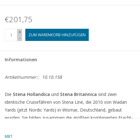
€201,75
+
ZUM WARENKORB HINZUFÜGEN
-
Informationen
Artikelnummer::
10.10.158
Die
Stena Hollandica
und
Stena Britannica
sind zwei
identische Cruisefähren von Stena Line, die 2010 von Wadan
Yards (jetzt Nordic Yards) in Wismar, Deutschland, gebaut
wurden.
Sie bilden zusammen die größten kombinierten Fracht-
und Passagierfähren der Welt und verkehren seit Mai bzw.
Oktober 2010 auf der Route zwischen Hoek van Holland und
MBT