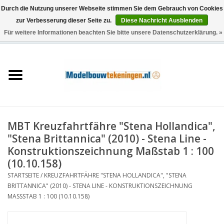
Durch die Nutzung unserer Webseite stimmen Sie dem Gebrauch von Cookies
zur Verbesserung dieser Seite zu.
Diese Nachricht Ausblenden
Für weitere Informationen beachten Sie bitte unsere Datenschutzerklärung. »
0 Artikel - €0,00
Startseite
Schiffe
Züge
MBT Kreuzfahrtfähre "Stena Hollandica",
Holzbau
"Stena Brittannica" (2010) - Stena Line -
Konstruktionszeichnung Maßstab 1 : 100
Landschaft
(10.10.158)
STARTSEITE
/
KREUZFAHRTFÄHRE "STENA HOLLANDICA", "STENA
BRITTANNICA" (2010) - STENA LINE - KONSTRUKTIONSZEICHNUNG
Maschinen
MASSSTAB 1 : 100 (10.10.158)
Dokumentation