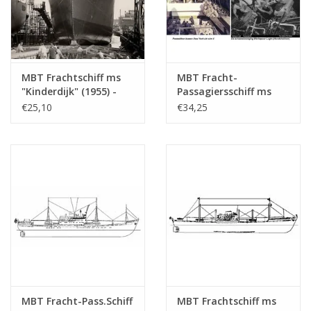
MBT Frachtschiff ms
MBT Fracht-
"Kinderdijk" (1955) -
Passagiersschiff ms
HAL - Bauzeichnung
"Willemstad" (1950) ex
€25,10
€34,25
Maßstab 1 : 200
"Socrates"(1938)-
(10.10.018)
KNSM - Bauzeichnung
Maßstab 1 : 200
(10.10.020)
MBT Fracht-Pass.Schiff
MBT Frachtschiff ms