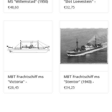
MS "Willemstad" (1950)
"Slot Loevestein" -
- KNSM; ex "Socrates"
Bauzeichnung
€48,60
€32,75
(1938) - Bauzeichnung
Maßstab 1 : 200
Maßstab 1 : 100
(10.10.021)
(10.10.020/A)
MBT Frachtschiff ms
MBT Frachtschiff ms
"Victoria" -
"Stentor" (1943) -
Bauzeichnung
KNSM - Bauzeichnung
€26,45
€34,25
Maßstab 1 : 200
Maßstab 1 : 200
(10.10.022)
(10.10.025)