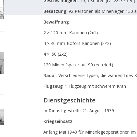
Geschwindigkeit
:
15,5 Knoten (ca. 28,7 km/h)
Besatzung
:
92 Personen als Minenleger; 130 al
Bewaffnung
:
2 × 120-mm-Kanonen (2x1)
4 × 40-mm-Bofors-Kanonen (2×2)
4 × .50 (2x2)
120 Minen (später auf 90 reduziert)
Radar
:
Verschiedene Typen, die während des Kr
Flugzeug
:
1 Flugzeug mit schwerem Kran
Dienstgeschichte
In Dienst gestellt
:
21. August 1939
Kriegseinsatz
:
Anfang Mai 1940 für Minenlegeoperationen im 