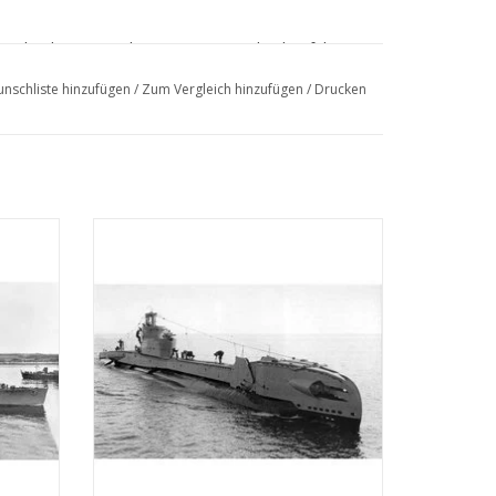
erschiedene Minenlegeoperationen durchgeführt
nschliste hinzufügen
/
Zum Vergleich hinzufügen
/
Drucken
eskortiert.
cob van
MBT HrMs U-Boot "Zwaardvis" (1943) -
ung
Bauzeichnung Maßstab 1 : 200 (10.11.005)
rung ehemaliger Kriegsgefangener nach
ZUM WARENKORB HINZUFÜGEN
EN
Fregatte, Stationsschiff in den Antillen und
chen und am 6. Oktober 1970 zum Abwracken