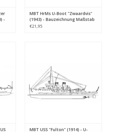
zer
MBT HrMs U-Boot "Zwaardvis"
) -
(1943) - Bauzeichnung Maßstab
200
1 : 200 (10.11.005)
€21,95
vy) -
MBT USS "Fulton" (1914) - U-Boot-
11.009)
Begleitschiff - Bauzeichnung Maßstab 1 :
em van der Zaan“
150 (10.11.010)
EN
ZUM WARENKORB HINZUFÜGEN
nansicht; Decks;
(US
MBT USS "Fulton" (1914) - U-