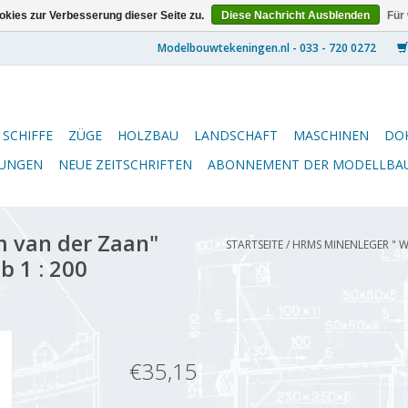
kies zur Verbesserung dieser Seite zu.
Diese Nachricht Ausblenden
Für
SCHIFFE
ZÜGE
HOLZBAU
LANDSCHAFT
MASCHINEN
DO
NUNGEN
NEUE ZEITSCHRIFTEN
ABONNEMENT DER MODELLBA
m van der Zaan"
STARTSEITE
/
HRMS MINENLEGER " WI
b 1 : 200
€35,15