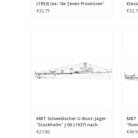
(1953) (ex-"de Zeven Provincien"
Klass
(1939)) - Bauzeichnung Maßstab
Maßst
€32,75
€32,7
1 : 250 (10.11.007)
MBT Schwedischer U-Boot-Jäger
MBT Fl
"Stockholm" J 06 (1937) nach Umbau
(19
(1951) - Bauzeichnung Maßstab 1 : 100
Bauzei
(10.11.011)
Z
ZUM WARENKORB HINZUFÜGEN
MBT Schwedischer U-Boot-Jäger
MBT 
"Stockholm" J 06 (1937) nach
"Puma
Umbau (1951) - Bauzeichnung
"Leop
€27,80
€49,9
Maßstab 1 : 100 (10.11.011)
Bauz