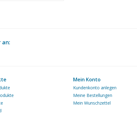
1.012)
 an:
kte
Mein Konto
dukte
Kundenkonto anlegen
odukte
Meine Bestellungen
te
Mein Wunschzettel
d