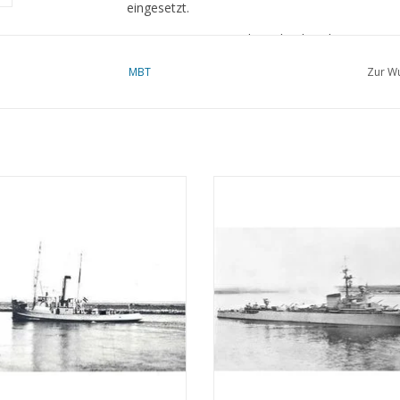
eingesetzt.
Am 13. Mai 1940 nach England evakuiert, wo v
wurden.
MBT
Zur Wu
Während des Krieges wurden unzählige Konvois 
Nach dem Krieg
:
HrMs Schlepper/Minensucher M 2
MBT HrMs Flugabwehrkreuzer "Ja
Am 30. Mai 1945 Rückkehr in die Niederlande.
18) ex "Marie II" - Bauzeichnung
Heemskerk (1940) - Bauzeichn
Einsatz für Patrouillendienste und die Überfüh
Maßstab 1 : 100 (10.11.002)
Maßstab 1 : 200 (10.11.004)
Niederländisch-Indien.
UM WARENKORB HINZUFÜGEN
ZUM WARENKORB HINZUFÜG
Verschiedene Funktionen ausgeübt, darunter als 
Arbeitsschiff für Minensuchboote in Vlissingen.
1963 zum unbrauchbaren Schiff erklärt.
Am 27. Februar 1970 aus dem Bestand gestri
verkauft.