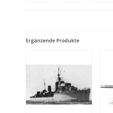
Ergänzende Produkte
MBT HrMs Zerstörer "Isaac Sweers" (1941)
MBT 
- Bauzeichnung Maßstab 1 : 200
(19
(10.11.001)
ZUM WARENKORB HINZUFÜGEN
Z