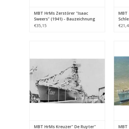
MBT HrMs Zerstörer "Isaac
MBT 
Sweers" (1941) - Bauzeichnung
Schl
Maßstab 1 : 200 (10.11.001)
(1918
€35,15
€21,4
Bauz
(10.1
MBT HrMs Kreuzer" De Ruyter" (1953) (ex-
MBT 
"de Zeven Provincien" (1939)) -
(1967
Bauzeichnung Maßstab 1 : 250 (10.11.007)
ZUM WARENKORB HINZUFÜGEN
Z
MBT HrMs Kreuzer" De Ruyter"
MBT 