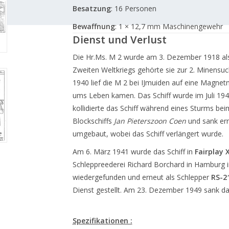
Besatzung
:
16 Personen
Bewaffnung
:
1 × 12,7 mm Maschinengewehr
Dienst und Verlust
Die Hr.Ms. M 2 wurde am 3. Dezember 1918 als 
Zweiten Weltkriegs gehörte sie zur 2. Minensuche
1940 lief die M 2 bei IJmuiden auf eine Magne
ums Leben kamen.
Das Schiff wurde im Juli 19
kollidierte das Schiff während eines Sturms be
Blockschiffs
Jan Pieterszoon Coen
und sank ern
umgebaut, wobei das Schiff verlängert wurde.
Am 6. März 1941 wurde das Schiff in
Fairplay 
Schleppreederei Richard Borchard in Hamburg in
wiedergefunden und erneut als Schlepper
RS-2
Dienst gestellt.
Am 23. Dezember 1949 sank das
Spezifikationen :