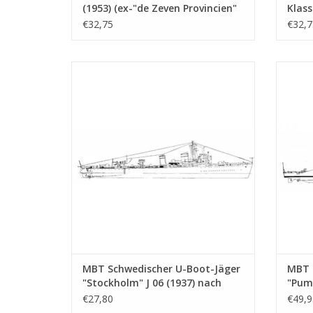
(1953) (ex-"de Zeven Provincien"
Klass
(1939)) - Bauzeichnung Maßstab
Maßst
€32,75
€32,7
1 : 250 (10.11.007)
MBT Schwedischer U-Boot-Jäger
MBT Fl
"Stockholm" J 06 (1937) nach Umbau
(19
(1951) - Bauzeichnung Maßstab 1 : 100
Bauzei
(10.11.011)
Z
ZUM WARENKORB HINZUFÜGEN
MBT Schwedischer U-Boot-Jäger
MBT 
"Stockholm" J 06 (1937) nach
"Puma
Umbau (1951) - Bauzeichnung
"Leop
€27,80
€49,9
Maßstab 1 : 100 (10.11.011)
Bauz