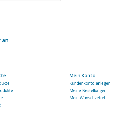
1.012)
 an:
kte
Mein Konto
dukte
Kundenkonto anlegen
odukte
Meine Bestellungen
te
Mein Wunschzettel
d