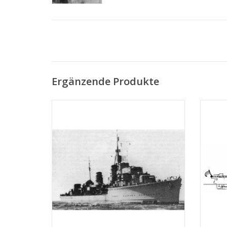
Ergänzende Produkte
MBT HrMs Zerstörer "Isaac Sweers" (1941)
MBT H
- Bauzeichnung Maßstab 1 : 200
Zaan" 
(10.11.001)
ZUM WARENKORB HINZUFÜGEN
Z