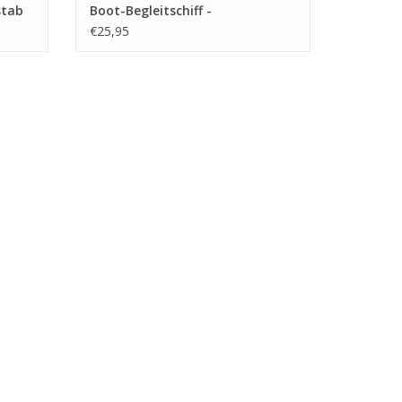
stab
Boot-Begleitschiff -
Bauzeichnung Maßstab 1 : 150
€25,95
(10.11.010)