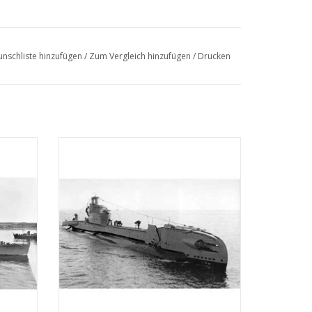
r M 2 (1918) ex "Marie II"
nschliste hinzufügen
/
Zum Vergleich hinzufügen
/
Drucken
cht; Deckplan; Baudetails
cob van
MBT HrMs U-Boot "Zwaardvis" (1943) -
ung
Bauzeichnung Maßstab 1 : 200 (10.11.005)
ZUM WARENKORB HINZUFÜGEN
EN