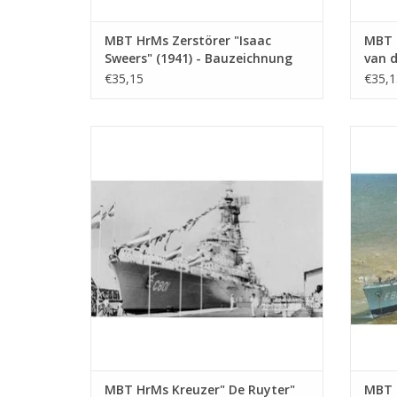
MBT HrMs Zerstörer "Isaac
MBT 
Sweers" (1941) - Bauzeichnung
van d
Maßstab 1 : 200 (10.11.001)
Bauz
€35,15
€35,1
(10.1
MBT HrMs Kreuzer" De Ruyter" (1953) (ex-
MBT 
"de Zeven Provincien" (1939)) -
(1967
Bauzeichnung Maßstab 1 : 250 (10.11.007)
ZUM WARENKORB HINZUFÜGEN
Z
MBT HrMs Kreuzer" De Ruyter"
MBT 