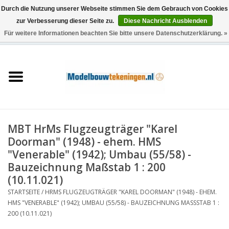
Durch die Nutzung unserer Webseite stimmen Sie dem Gebrauch von Cookies
zur Verbesserung dieser Seite zu.
Diese Nachricht Ausblenden
Für weitere Informationen beachten Sie bitte unsere Datenschutzerklärung. »
0 Artikel - €0,00
Startseite
Schiffe
Züge
MBT HrMs Flugzeugträger "Karel
Holzbau
Doorman" (1948) - ehem. HMS
"Venerable" (1942); Umbau (55/58) -
Landschaft
Bauzeichnung Maßstab 1 : 200
(10.11.021)
STARTSEITE
/
HRMS FLUGZEUGTRÄGER "KAREL DOORMAN" (1948) - EHEM.
Maschinen
HMS "VENERABLE" (1942); UMBAU (55/58) - BAUZEICHNUNG MASSSTAB 1 : 2
00 (10.11.021)
Dokumentation