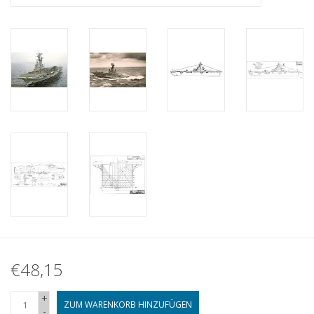
€48,15
+
ZUM WARENKORB HINZUFÜGEN
-