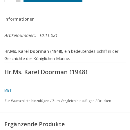
Informationen
Artikelnummer::
10.11.021
Hr.Ms. Karel Doorman (1948)
, ein bedeutendes Schiff in der
Geschichte der Königlichen Marine:
Hr.Ms.
Karel Doorman
(1948)
(ex HMS Venerable R63)
MBT
Allgemeine Daten
Zur Wunschliste hinzufügen
/
Zum Vergleich hinzufügen
/
Drucken
Typ
: Flugzeugträger (
Light Fleet Carrier
)
Klasse
:
Colossus-Klasse
Ergänzende Produkte
Gebaut von
: Cammell Laird, Birkenhead (UK)