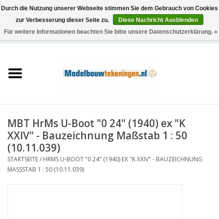
Durch die Nutzung unserer Webseite stimmen Sie dem Gebrauch von Cookies
zur Verbesserung dieser Seite zu.
Diese Nachricht Ausblenden
Für weitere Informationen beachten Sie bitte unsere Datenschutzerklärung. »
0 Artikel - €0,00
Startseite
Schiffe
Züge
MBT HrMs U-Boot "0 24" (1940) ex "K
Holzbau
XXIV" - Bauzeichnung Maßstab 1 : 50
(10.11.039)
Landschaft
STARTSEITE
/
HRMS U-BOOT "0 24" (1940) EX "K XXIV" - BAUZEICHNUNG
MASSSTAB 1 : 50 (10.11.039)
Maschinen
Dokumentation