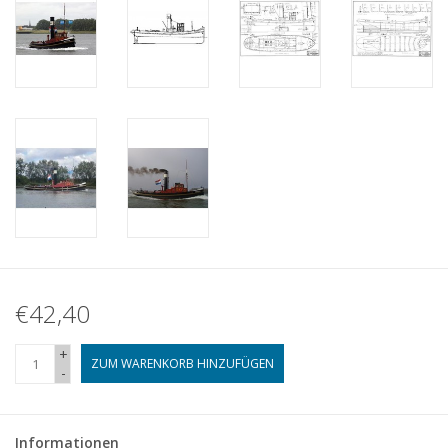
€42,40
+
ZUM WARENKORB HINZUFÜGEN
-
Informationen