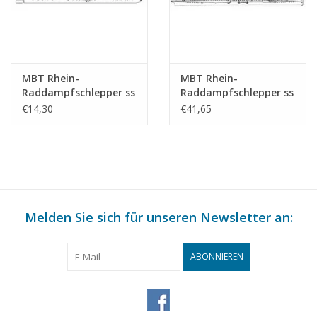
MBT Rhein-
MBT Rhein-
Raddampfschlepper ss
Raddampfschlepper ss
"Brest" (1924) - CFNR,
"Dordrecht" (1922) -
€14,30
€41,65
Strassburg -
Standaard Transp. Mij,
Bauzeichnung
Rotterdam -
Maßstab 1 : 200
Bauzeichnung
(10.14.010)
Maßstab 1 : 100
(10.14.011)
Melden Sie sich für unseren Newsletter an:
ABONNIEREN