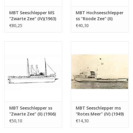
Anmerkungen
MBT Seeschlepper MS
MBT Hochseeschlepper
"Zwarte Zee" (IV)(1963)
ss "Roode Zee" (II)
- L. Smit & Co. -
(1908) - L. Smit & Co. -
€80,25
€40,30
Bauzeichnung
Bauzeichnung
Maßstab 1 : 100
Maßstab 1 : 80
(10.14.005)
(10.14.006)
MBT Seeschlepper ss
MBT Seeschlepper ms
"Zwarte Zee" (II) (1906)
"Rotes Meer" (IV) (1949)
- Bauzeichnung
- L. Smit & Co. Int.
€50,10
€14,30
Maßstab 1 : 50
Schleppdienst -
(10.14.006/A)
Bauzeichnung