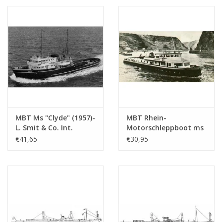
Maßstab 1 : 200
(10.14.007)
MBT Ms "Clyde" (1957)-
MBT Rhein-
L. Smit & Co. Int.
Motorschleppboot ms
Schleppd.-1973 "Smit
"Damco-21 Alexander
€41,65
€30,95
Salvor"-Smit Int. -
von Engelberg" (1959) -
Bauzeichnung
Damco Schifff. Ges. -
Maßstab 1 : 100
Bauzeichnung
(10.14.008)
Maßstab 1 : 100
(10.14.009)