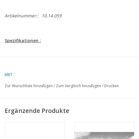
Artikelnummer::
10.14.059
Spezifikationen :
Zeichnungsnummer
10.14.059
Autor
J.H. Zuidema
MBT
Beschreibung
Flussschlepper ss "Hercules" (ca. 1920)
Zur Wunschliste hinzufügen
/
Zum Vergleich hinzufügen
/
Drucken
Qualität
Konstruktionsspanten; Seitenansicht; Deck
Maßstab
1 : 20
Ergänzende Produkte
Anzahl Blätter A00
0
Anzahl Blätter A0
0