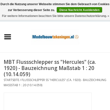
Durch die Nutzung unserer Webseite stimmen Sie dem Gebrauch von Cookies
zur Verbesserung dieser Seite zu.
Diese Nachricht Ausblenden
Für weitere Informationen beachten Sie bitte unsere Datenschutzerklärung. »
0 Artikel - €0,00
Startseite
Schiffe
Züge
MBT Flussschlepper ss "Hercules" (ca.
Holzbau
1920) - Bauzeichnung Maßstab 1 : 20
(10.14.059)
Landschaft
STARTSEITE
/
FLUSSSCHLEPPER SS "HERCULES" (CA. 1920) - BAUZEICHNUNG
MASSSTAB 1 : 20 (10.14.059)
Maschinen
Dokumentation