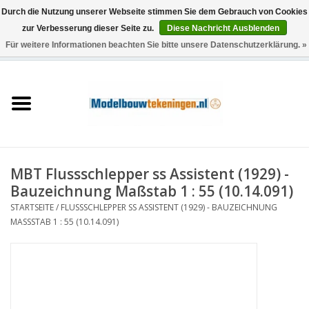
Durch die Nutzung unserer Webseite stimmen Sie dem Gebrauch von Cookies
zur Verbesserung dieser Seite zu.
Diese Nachricht Ausblenden
Für weitere Informationen beachten Sie bitte unsere Datenschutzerklärung. »
0 Artikel - €0,00
Startseite
Schiffe
Züge
MBT Flussschlepper ss Assistent (1929) -
Holzbau
Bauzeichnung Maßstab 1 : 55 (10.14.091)
STARTSEITE
/
FLUSSSCHLEPPER SS ASSISTENT (1929) - BAUZEICHNUNG
Landschaft
MASSSTAB 1 : 55 (10.14.091)
Maschinen
Dokumentation