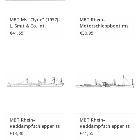
MBT Ms "Clyde" (1957)-
MBT Rhein-
L. Smit & Co. Int.
Motorschleppboot ms
Schleppd.-1973 "Smit
"Damco-21 Alexander
€41,65
€30,95
Salvor"-Smit Int. -
von Engelberg" (1959) -
Bauzeichnung
Damco Schifff. Ges. -
Maßstab 1 : 100
Bauzeichnung
(10.14.008)
Maßstab 1 : 100
(10.14.009)
MBT Rhein-
MBT Rhein-
Raddampfschlepper ss
Raddampfschlepper ss
"Brest" (1924) - CFNR,
"Dordrecht" (1922) -
€14,30
€41,65
Strassburg -
Standaard Transp. Mij,