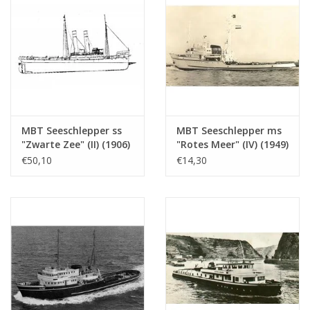
MBT Seeschlepper ss
MBT Seeschlepper ms
"Zwarte Zee" (II) (1906)
"Rotes Meer" (IV) (1949)
- Bauzeichnung
- L. Smit & Co. Int.
€50,10
€14,30
Maßstab 1 : 50
Schleppdienst -
(10.14.006/A)
Bauzeichnung
Maßstab 1 : 200
(10.14.007)