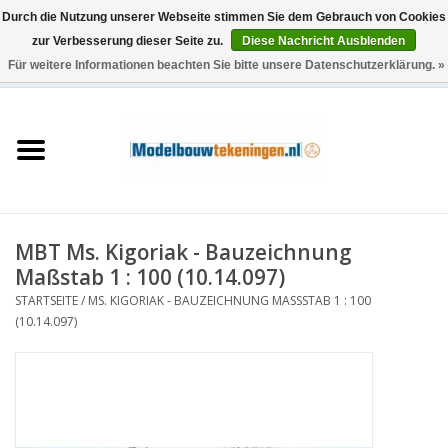
Durch die Nutzung unserer Webseite stimmen Sie dem Gebrauch von Cookies
zur Verbesserung dieser Seite zu.
Diese Nachricht Ausblenden
Für weitere Informationen beachten Sie bitte unsere Datenschutzerklärung. »
0 Artikel - €0,00
Startseite
Schiffe
Züge
MBT Ms. Kigoriak - Bauzeichnung
Holzbau
Maßstab 1 : 100 (10.14.097)
STARTSEITE
/
MS. KIGORIAK - BAUZEICHNUNG MASSSTAB 1 : 100 (
Landschaft
10.14.097)
Maschinen
Dokumentation