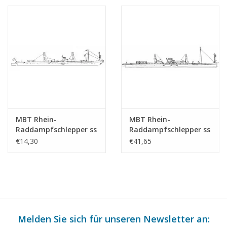
Maßstab 1 : 100
Bauzeichnung
(10.14.008)
Maßstab 1 : 100
(10.14.009)
MBT Rhein-
MBT Rhein-
Raddampfschlepper ss
Raddampfschlepper ss
"Brest" (1924) - CFNR,
"Dordrecht" (1922) -
€14,30
€41,65
Strassburg -
Standaard Transp. Mij,
Bauzeichnung
Rotterdam -
Maßstab 1 : 200
Bauzeichnung
(10.14.010)
Maßstab 1 : 100
(10.14.011)
Melden Sie sich für unseren Newsletter an: