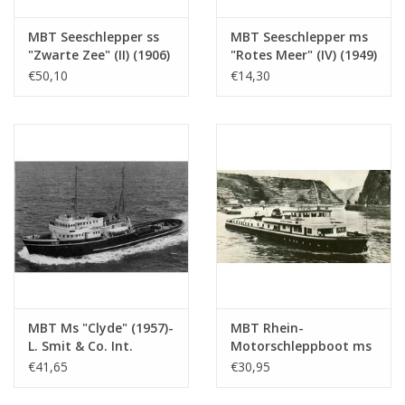
MBT Seeschlepper ss
MBT Seeschlepper ms
"Zwarte Zee" (II) (1906)
"Rotes Meer" (IV) (1949)
- Bauzeichnung
- L. Smit & Co. Int.
€50,10
€14,30
Maßstab 1 : 50
Schleppdienst -
(10.14.006/A)
Bauzeichnung
Maßstab 1 : 200
(10.14.007)
MBT Ms "Clyde" (1957)-
MBT Rhein-
L. Smit & Co. Int.
Motorschleppboot ms
Schleppd.-1973 "Smit
"Damco-21 Alexander
€41,65
€30,95
Salvor"-Smit Int. -
von Engelberg" (1959) -
Bauzeichnung
Damco Schifff. Ges. -