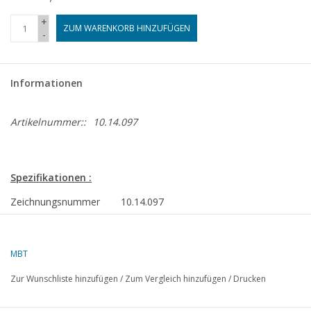
+
ZUM WARENKORB HINZUFÜGEN
-
Informationen
Artikelnummer::
10.14.097
Spezifikationen :
Zeichnungsnummer
10.14.097
Autor
L.Fontijn
MBT
Beschreibung
ms. Kigoriak
Zur Wunschliste hinzufügen
/
Zum Vergleich hinzufügen
/
Drucken
Qualität
allgemeiner Plan;
Spanten/Linien; Details