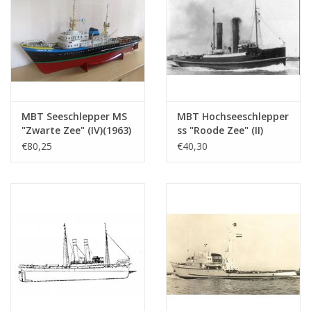
(10.14.003)
MBT Seeschlepper MS
MBT Hochseeschlepper
"Zwarte Zee" (IV)(1963)
ss "Roode Zee" (II)
- L. Smit & Co. -
(1908) - L. Smit & Co. -
€80,25
€40,30
Bauzeichnung
Bauzeichnung
Maßstab 1 : 100
Maßstab 1 : 80
(10.14.005)
(10.14.006)