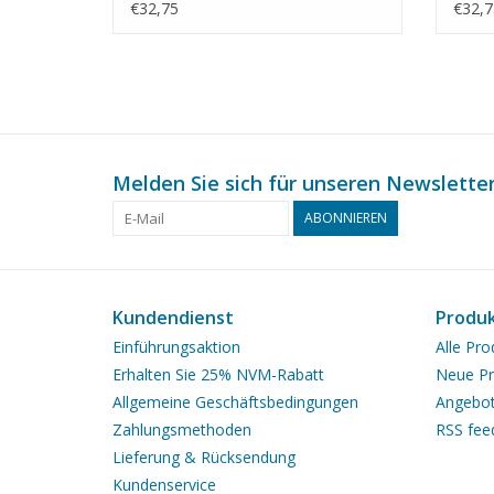
Bauzeichnung Maßstab 1 : 75
Bauz
€32,75
€32,7
(10.15.015)
(10.1
Melden Sie sich für unseren Newsletter
ABONNIEREN
Kundendienst
Produ
Einführungsaktion
Alle Pro
Erhalten Sie 25% NVM-Rabatt
Neue Pr
Allgemeine Geschäftsbedingungen
Angebo
Zahlungsmethoden
RSS fee
Lieferung & Rücksendung
Kundenservice