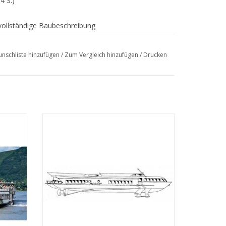
4 S.)
e vollständige Baubeschreibung
nschliste hinzufügen
/
Zum Vergleich hinzufügen
/
Drucken
hiff ss
MBT Tragflügelboot Typ "Meteor" (ca.
g (1949)
1960) - Bauzeichnung Maßstab 1 : 100
ichnung
(10.15.009)
ZUM WARENKORB HINZUFÜGEN
EN