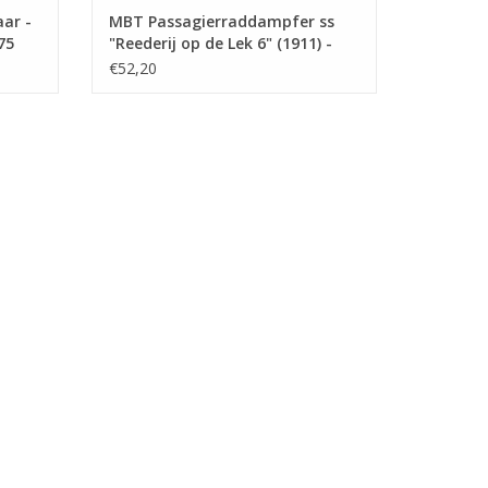
ar -
MBT Passagierraddampfer ss
75
"Reederij op de Lek 6" (1911) -
Dampfschiff-Reederei auf dem
€52,20
Lek - Bauzeichnung Maßstab 1 :
75 (10.15.014)