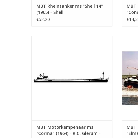
MBT Rheintanker ms "Shell 14"
MBT F
(1965) - Shell
"Conc
Verkaufsgesellschaft -
Dampf
€52,20
€14,3
Bauzeichnung Maßstab 1 : 100
Bauz
(10.15.010)
(10.1
MBT Motorkempenaar ms "Corma" (1964)
MBT Mo
- R.C. Glerum - Bauzeichnung Maßstab 1 :
C.J. d
75 (10.15.015)
ZUM WARENKORB HINZUFÜGEN
Z
MBT Motorkempenaar ms
MBT 
"Corma" (1964) - R.C. Glerum -
"Elma