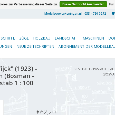
kies zur Verbesserung dieser Seite zu.
Diese Nachricht Ausblenden
Für
SCHIFFE
ZÜGE
HOLZBAU
LANDSCHAFT
MASCHINEN
DO
NUNGEN
NEUE ZEITSCHRIFTEN
ABONNEMENT DER MODELLBA
jck" (1923) -
STARTSEITE
/
PASSAGIERFÄHR
n (Bosman -
(BOSMAN
tab 1 : 100
€62,20