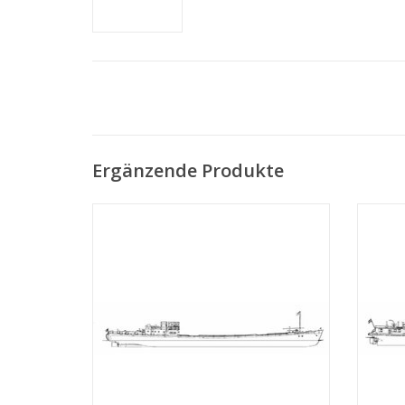
Ergänzende Produkte
MBT Rheinschiff ms "Rietwijk" (1949) - Nwe
MBT R
Rijnv. Ges. - Bauzeichnung Maßstab 1 : 100
Phs
(10.15.001)
ZUM WARENKORB HINZUFÜGEN
Z