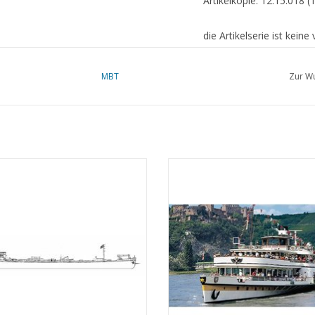
Artikelkopie: 12.15.018 (1
die Artikelserie ist kein
Anmerkungen
MBT
Zur Wu
heintanker ms " Albania" (1939) -
MBT Rhein-Raddampfer-Passagiersc
. van Ommeren - Bauzeichnung
"Goethe" (1913), nach Verlängerun
Maßstab 1 : 100 (10.15.002)
- Köln Düsseldorfer GmbH - Bauze
Maßstab 1 : 100 (10.15.005)
UM WARENKORB HINZUFÜGEN
ZUM WARENKORB HINZUFÜG