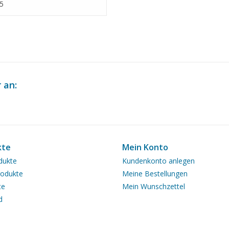
eichnung Maßstab 1 : 75
5
5.016)
 an:
kte
Mein Konto
dukte
Kundenkonto anlegen
odukte
Meine Bestellungen
te
Mein Wunschzettel
d