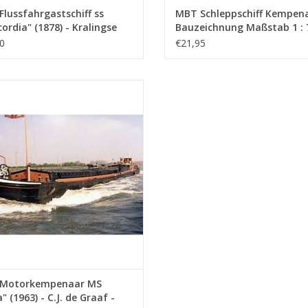
lussfahrgastschiff ss
MBT Schleppschiff Kempena
ordia" (1878) - Kralingse
Bauzeichnung Maßstab 1 : 
schiffvereinigung -
(10.15.012)
0
€21,95
eichnung Maßstab 1 : 75
5.011)
torkempenaar MS "Elma" (1963) -
e Graaf - Bauzeichnung Maßstab 1 :
75 (10.15.016)
UM WARENKORB HINZUFÜGEN
Motorkempenaar MS
" (1963) - C.J. de Graaf -