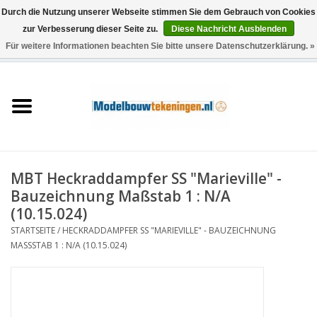
Durch die Nutzung unserer Webseite stimmen Sie dem Gebrauch von Cookies
zur Verbesserung dieser Seite zu.
Diese Nachricht Ausblenden
Für weitere Informationen beachten Sie bitte unsere Datenschutzerklärung. »
0 Artikel - €0,00
Startseite
Schiffe
Züge
MBT Heckraddampfer SS "Marieville" -
Holzbau
Bauzeichnung Maßstab 1 : N/A
(10.15.024)
Landschaft
STARTSEITE
/
HECKRADDAMPFER SS "MARIEVILLE" - BAUZEICHNUNG
MASSSTAB 1 : N/A (10.15.024)
Maschinen
Dokumentation