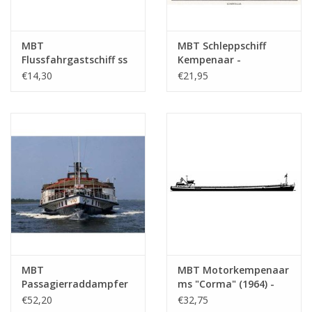
MBT
MBT Schleppschiff
Flussfahrgastschiff ss
Kempenaar -
"Concordia" (1878) -
Bauzeichnung
€14,30
€21,95
Kralingse
Maßstab 1 : 75
Dampfschiffvereinigung
(10.15.012)
- Bauzeichnung
Maßstab 1 : 75
(10.15.011)
MBT
MBT Motorkempenaar
Passagierraddampfer
ms "Corma" (1964) -
ss "Reederij op de Lek
R.C. Glerum -
€52,20
€32,75
6" (1911) -
Bauzeichnung