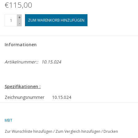
€115,00
+
ZUM WARENKORB HINZUFÜGEN
-
Informationen
Artikelnummer::
10.15.024
Spezifikationen :
Zeichnungsnummer
10.15.024
Autor
G.van Eerde
MBT
Beschreibung
Heckraddampfer ss "Marieville"
Zur Wunschliste hinzufügen
/
Zum Vergleich hinzufügen
/
Drucken
Qualität
Bauspanten; Bauanweisungen; Seitenansich