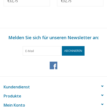
R.C. Glerum -
de Graaf -
€32,75
€32,75
Bauzeichnung
Bauzeichnung
Maßstab 1 : 75
Maßstab 1 : 75
(10.15.015)
(10.15.016)
Melden Sie sich für unseren Newsletter an:
ABONNIEREN
Kundendienst
Produkte
Mein Konto