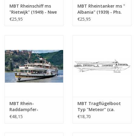
Anzahl Blätter A4
0
MBT Rheinschiff ms
MBT Rheintanker ms "
Text
"Rietwijk" (1949) - Nwe
Albania" (1939) - Phs.
Rijnv. Ges. -
van Ommeren -
€25,95
€25,95
Gewicht in Gramm
65
Bauzeichnung
Bauzeichnung
Besonderheiten
l.o.a. 55 cm
Maßstab 1 : 100
Maßstab 1 : 100
(10.15.001)
(10.15.002)
Anmerkungen
MBT Rhein-
MBT Tragflügelboot
Raddampfer-
Typ "Meteor" (ca.
Passagierschiff ss
1960) - Bauzeichnung
€48,15
€18,70
"Goethe" (1913), nach
Maßstab 1 : 100
Verlängerung (1949) -
(10.15.009)
Köln Düsseldorfer