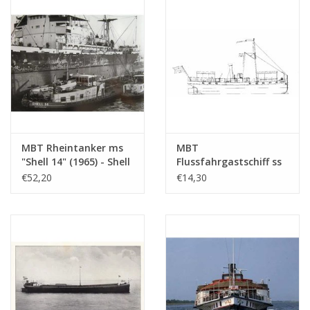
GmbH - Bauzeichnung
Maßstab 1 : 100
(10.15.005)
MBT Rheintanker ms
MBT
"Shell 14" (1965) - Shell
Flussfahrgastschiff ss
Verkaufsgesellschaft -
"Concordia" (1878) -
€52,20
€14,30
Bauzeichnung
Kralingse
Maßstab 1 : 100
Dampfschiffvereinigung
(10.15.010)
- Bauzeichnung
Maßstab 1 : 75
(10.15.011)