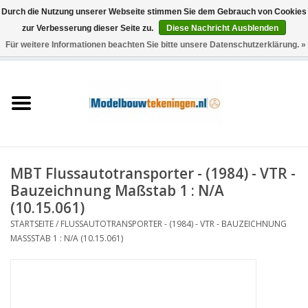
Durch die Nutzung unserer Webseite stimmen Sie dem Gebrauch von Cookies
zur Verbesserung dieser Seite zu.
Diese Nachricht Ausblenden
Für weitere Informationen beachten Sie bitte unsere Datenschutzerklärung. »
0 Artikel - €0,00
Startseite
Schiffe
Züge
MBT Flussautotransporter - (1984) - VTR -
Holzbau
Bauzeichnung Maßstab 1 : N/A
(10.15.061)
Landschaft
STARTSEITE
/
FLUSSAUTOTRANSPORTER - (1984) - VTR - BAUZEICHNUNG
MASSSTAB 1 : N/A (10.15.061)
Maschinen
Dokumentation