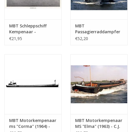
MBT Schleppschiff
MBT
Kempenaar -
Passagierraddampfer
Bauzeichnung
ss "Reederij op de Lek
€21,95
€52,20
Maßstab 1 : 75
6" (1911) -
(10.15.012)
Dampfschiff-Reederei
auf dem Lek -
Bauzeichnung
Maßstab 1 : 75
(10.15.014)
MBT Motorkempenaar
MBT Motorkempenaar
ms "Corma" (1964) -
MS "Elma" (1963) - C.J.