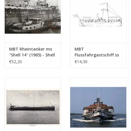
(10.15.005)
MBT Rheintanker ms
MBT
"Shell 14" (1965) - Shell
Flussfahrgastschiff ss
Verkaufsgesellschaft -
"Concordia" (1878) -
€52,20
€14,30
Bauzeichnung
Kralingse
Maßstab 1 : 100
Dampfschiffvereinigung
(10.15.010)
- Bauzeichnung
Maßstab 1 : 75
(10.15.011)