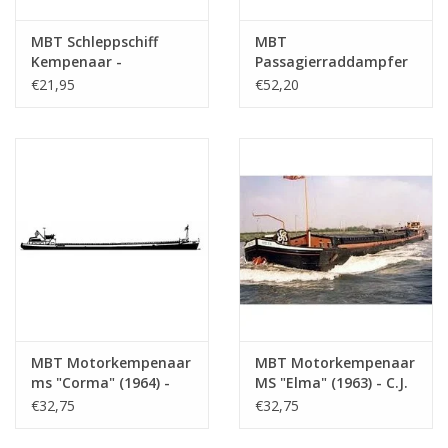
MBT Schleppschiff
MBT
Kempenaar -
Passagierraddampfer
Bauzeichnung
ss "Reederij op de Lek
€21,95
€52,20
Maßstab 1 : 75
6" (1911) -
(10.15.012)
Dampfschiff-Reederei
auf dem Lek -
Bauzeichnung
Maßstab 1 : 75
(10.15.014)
MBT Motorkempenaar
MBT Motorkempenaar
ms "Corma" (1964) -
MS "Elma" (1963) - C.J.
R.C. Glerum -
de Graaf -
€32,75
€32,75
Bauzeichnung
Bauzeichnung
Maßstab 1 : 75
Maßstab 1 : 75