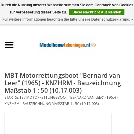
Durch die Nutzung unserer Webseite stimmen Sie dem Gebrauch von Cookies
zur Verbesserung dieser Seite zu.
Diese Nachricht Ausblenden
Für weitere Informationen beachten Sie bitte unsere Datenschutzerklärung. »
0 Artikel - €0,00
Startseite
Schiffe
Züge
MBT Motorrettungsboot "Bernard van
Holzbau
Leer" (1965) - KNZHRM - Bauzeichnung
Maßstab 1 : 50 (10.17.003)
Landschaft
STARTSEITE
/
MOTORRETTUNGSBOOT "BERNARD VAN LEER" (1965) -
KNZHRM - BAUZEICHNUNG MASSSTAB 1 : 50 (10.17.003)
Maschinen
Dokumentation