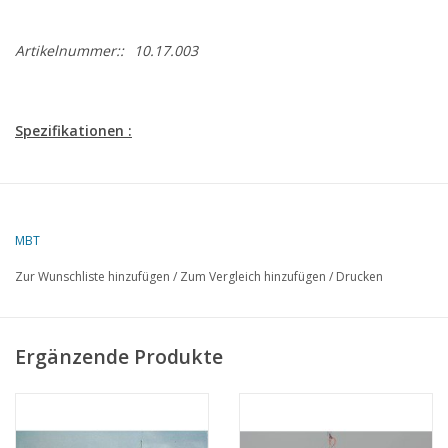
Artikelnummer::
10.17.003
Spezifikationen :
Zeichnungsnummer
10.17.003
Autor
M.J.H. Bosman
MBT
Beschreibung
Motorrettungsboot "Bernard van Leer" (19
Zur Wunschliste hinzufügen
/
Zum Vergleich hinzufügen
/
Drucken
KNZHRM
Qualität
Spantenriss/Linien 1:25; Seitenansicht; Dec
Ergänzende Produkte
Schnitte
Maßstab
1 : 50
Anzahl Blätter A00
0