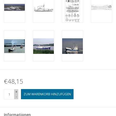
€48,15
+
ZUM WARENKORB HINZUFÜGEN
-
Informationen