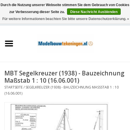
Durch die Nutzung unserer Webseite stimmen Sie dem Gebrauch von Cookies
zur Verbesserung dieser Seite zu.
Diese Nachricht Ausblenden
Für weitere Informationen beachten Sie bitte unsere Datenschutzerklärung. »
0 Artikel - €0,00
Startseite
Schiffe
Züge
MBT Segelkreuzer (1938) - Bauzeichnung
Holzbau
Maßstab 1 : 10 (16.06.001)
STARTSEITE
/
SEGELKREUZER (1938) - BAUZEICHNUNG MASSSTAB 1 : 10 (
Landschaft
16.06.001)
Maschinen
Dokumentation