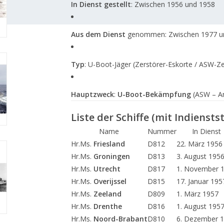
In Dienst gestellt
: Zwischen 1956 und 1958
Aus dem Dienst
genommen: Zwischen 1977 u
Typ
: U-Boot-Jäger (Zerstörer-Eskorte / ASW-Ze
Hauptzweck
:
U-Boot-Bekämpfung
(ASW – An
Liste der Schiffe (mit Indiensts
Name
Nummer
In Dienst
Hr.Ms.
Friesland
D812
22. März 1956
Hr.Ms.
Groningen
D813
3. August 195
Hr.Ms.
Utrecht
D817
1. November 
Hr.Ms.
Overijssel
D815
17. Januar 195
Hr.Ms.
Zeeland
D809
1. März 1957
Hr.Ms.
Drenthe
D816
1. August 195
Hr.Ms.
Noord-Brabant
D810
6. Dezember 