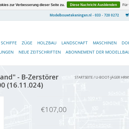
kies zur Verbesserung dieser Seite zu.
Diese Nachricht Ausblenden
Für
SCHIFFE
ZÜGE
HOLZBAU
LANDSCHAFT
MASCHINEN
DO
NUNGEN
NEUE ZEITSCHRIFTEN
ABONNEMENT DER MODELLBA
and" - B-Zerstörer
STARTSEITE
/
U-BOOT-JÄGER HRMS 
0 (16.11.024)
€107,00