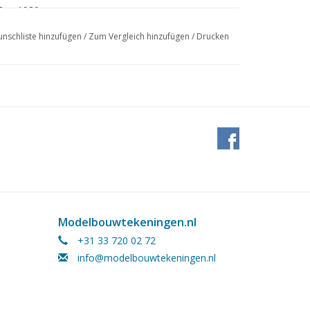
8
1980
nschliste hinzufügen
/
Zum Vergleich hinzufügen
/
Drucken
. 3.300 Tonnen (voll beladen)
Modelbouwtekeningen.nl
+31 33 720 02 72
info@modelbouwtekeningen.nl