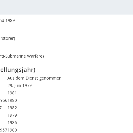
nd 1989
rstörer)
ti-Submarine Warfare)
tellungsjahr)
Aus dem Dienst genommen
29. Juni 1979
6
1981
1956
1980
7
1982
1979
7
1986
1957
1980