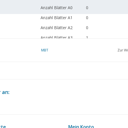
Anzahl Blätter A0
0
Anzahl Blätter A1
0
Anzahl Blätter A2
0
Anzahl Blätter A3
1
Anzahl Blätter A4
0
MBT
Zur Wu
Gesamtanzahl Blätter
3
Zeichnung
Anzahl Blätter A4 Text
0
Gewicht in Gramm
195
 an:
Besonderheiten
l.ü.a. 71 cm
Anmerkungen
artek 4314-2
kte
Mein Konto