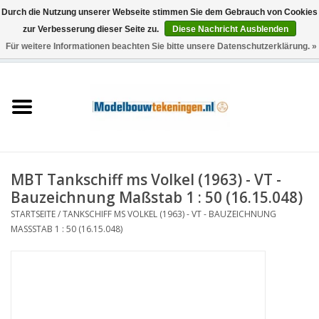
Durch die Nutzung unserer Webseite stimmen Sie dem Gebrauch von Cookies
zur Verbesserung dieser Seite zu.
Diese Nachricht Ausblenden
Für weitere Informationen beachten Sie bitte unsere Datenschutzerklärung. »
0 Artikel - €0,00
Startseite
Schiffe
Züge
MBT Tankschiff ms Volkel (1963) - VT -
Holzbau
Bauzeichnung Maßstab 1 : 50 (16.15.048)
STARTSEITE
/
TANKSCHIFF MS VOLKEL (1963) - VT - BAUZEICHNUNG
Landschaft
MASSSTAB 1 : 50 (16.15.048)
Maschinen
Dokumentation