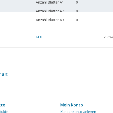
Anzahl Blätter A1
0
Anzahl Blätter A2
0
Anzahl Blätter A3
0
Anzahl Blätter A4
0
Gesamtzahl Blätter
MBT
1
Zur Wu
Zeichnung
Anzahl Blätter A4 Text
0
Gewicht in Gramm
65
Besonderheiten
Ì´Ì_loa 38
 an:
Anmerkungen
artek 4324-2
Eigentümer??
kte
Mein Konto
dukte
Kundenkonto anlegen