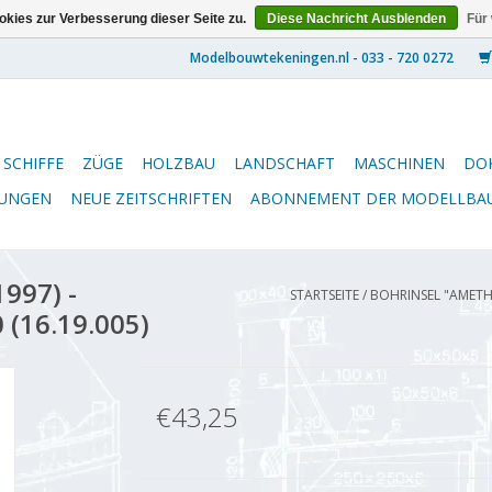
kies zur Verbesserung dieser Seite zu.
Diese Nachricht Ausblenden
Für
SCHIFFE
ZÜGE
HOLZBAU
LANDSCHAFT
MASCHINEN
DO
NUNGEN
NEUE ZEITSCHRIFTEN
ABONNEMENT DER MODELLBA
997) -
STARTSEITE
/
BOHRINSEL "AMETHY
 (16.19.005)
€43,25