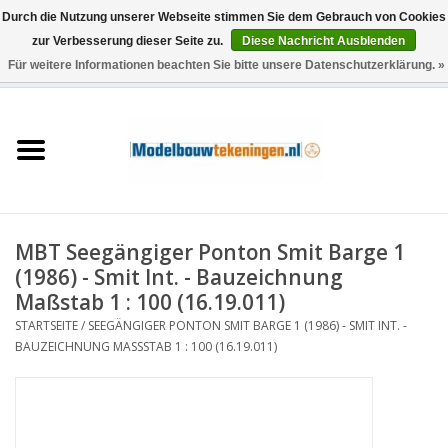
Durch die Nutzung unserer Webseite stimmen Sie dem Gebrauch von Cookies
zur Verbesserung dieser Seite zu.
Diese Nachricht Ausblenden
Für weitere Informationen beachten Sie bitte unsere Datenschutzerklärung. »
0 Artikel - €0,00
Startseite
Schiffe
Züge
MBT Seegängiger Ponton Smit Barge 1
Holzbau
(1986) - Smit Int. - Bauzeichnung
Maßstab 1 : 100 (16.19.011)
Landschaft
STARTSEITE
/
SEEGÄNGIGER PONTON SMIT BARGE 1 (1986) - SMIT INT. -
BAUZEICHNUNG MASSSTAB 1 : 100 (16.19.011)
Maschinen
Dokumentation