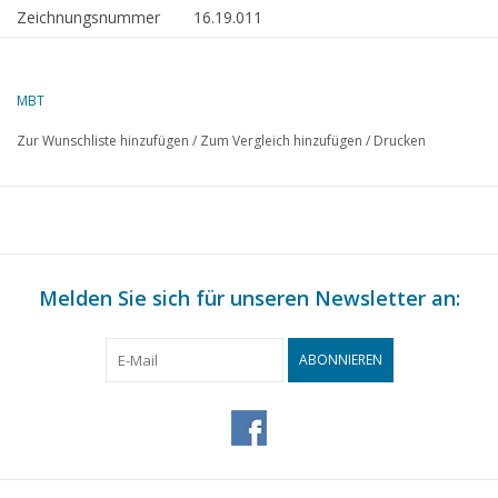
Zeichnungsnummer
16.19.011
Beschreibung
hochseetauglicher Ponton Smit Barge 1
(1986) - Smit Int.
MBT
Qualität
allgemeiner Plan
Zur Wunschliste hinzufügen
/
Zum Vergleich hinzufügen
/
Drucken
Schwierigkeitsgrad
C
Maßstab
1 : 100
Anzahl Blätter A00
1
Anzahl Blätter A0
0
Melden Sie sich für unseren Newsletter an:
Anzahl Blätter A1
0
Anzahl Blätter A2
0
ABONNIEREN
Anzahl Blätter A3
0
Anzahl Blätter A4
0
Gesamtanzahl Blätter
1