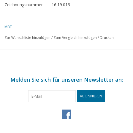
Zeichnungsnummer
16.19.013
Beschreibung
Bohrinsel "Neddrill Trigon" (1993) -
Neddrill
MBT
Qualität
allgemeiner Plan
Zur Wunschliste hinzufügen
/
Zum Vergleich hinzufügen
/
Drucken
Ì´Ì_
Schwierigkeitsgrad
Maßstab
1 : 280
Anzahl Blätter A00
1
Anzahl Blätter A0
0
Melden Sie sich für unseren Newsletter an:
Anzahl Blätter A1
0
Anzahl Blätter A2
0
ABONNIEREN
Anzahl Blätter A3
0
Anzahl Blätter A4
0
Gesamtzahl der
1