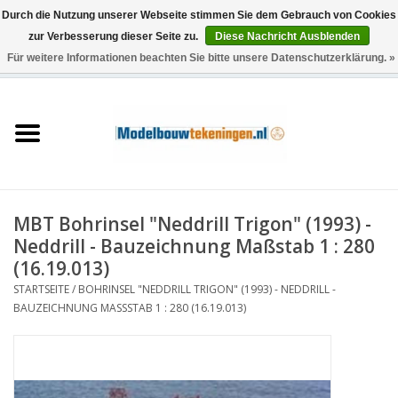
Durch die Nutzung unserer Webseite stimmen Sie dem Gebrauch von Cookies
zur Verbesserung dieser Seite zu.
Diese Nachricht Ausblenden
Für weitere Informationen beachten Sie bitte unsere Datenschutzerklärung. »
0 Artikel - €0,00
Startseite
Schiffe
Züge
MBT Bohrinsel "Neddrill Trigon" (1993) -
Holzbau
Neddrill - Bauzeichnung Maßstab 1 : 280
(16.19.013)
Landschaft
STARTSEITE
/
BOHRINSEL "NEDDRILL TRIGON" (1993) - NEDDRILL -
BAUZEICHNUNG MASSSTAB 1 : 280 (16.19.013)
Maschinen
Dokumentation