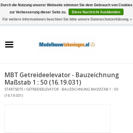
Durch die Nutzung unserer Webseite stimmen Sie dem Gebrauch von Cookies
zur Verbesserung dieser Seite zu.
Diese Nachricht Ausblenden
Für weitere Informationen beachten Sie bitte unsere Datenschutzerklärung. »
0 Artikel - €0,00
Startseite
Schiffe
Züge
MBT Getreideelevator - Bauzeichnung
Holzbau
Maßstab 1 : 50 (16.19.031)
STARTSEITE
/
GETREIDEELEVATOR - BAUZEICHNUNG MASSSTAB 1 : 50 (
Landschaft
16.19.031)
Maschinen
Dokumentation