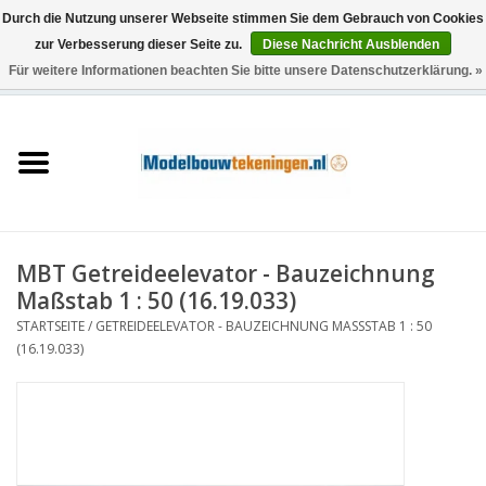
Durch die Nutzung unserer Webseite stimmen Sie dem Gebrauch von Cookies
zur Verbesserung dieser Seite zu.
Diese Nachricht Ausblenden
Für weitere Informationen beachten Sie bitte unsere Datenschutzerklärung. »
0 Artikel - €0,00
Startseite
Schiffe
Züge
MBT Getreideelevator - Bauzeichnung
Holzbau
Maßstab 1 : 50 (16.19.033)
STARTSEITE
/
GETREIDEELEVATOR - BAUZEICHNUNG MASSSTAB 1 : 50 (
Landschaft
16.19.033)
Maschinen
Dokumentation