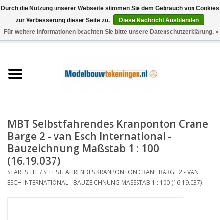
Durch die Nutzung unserer Webseite stimmen Sie dem Gebrauch von Cookies
zur Verbesserung dieser Seite zu.
Diese Nachricht Ausblenden
Für weitere Informationen beachten Sie bitte unsere Datenschutzerklärung. »
0 Artikel - €0,00
Startseite
Schiffe
Züge
MBT Selbstfahrendes Kranponton Crane
Holzbau
Barge 2 - van Esch International -
Bauzeichnung Maßstab 1 : 100
Landschaft
(16.19.037)
STARTSEITE
/
SELBSTFAHRENDES KRANPONTON CRANE BARGE 2 - VAN
ESCH INTERNATIONAL - BAUZEICHNUNG MASSSTAB 1 : 100 (16.19.037)
Maschinen
Dokumentation