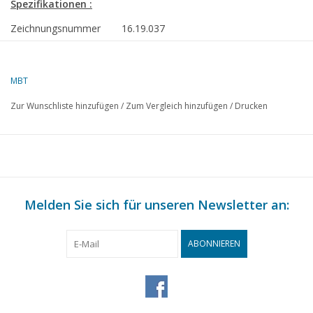
Spezifikationen :
Zeichnungsnummer
16.19.037
Beschreibung
selbstfahrendes Kranponton Crane Barge 
Esch International
MBT
Qualität
allgemeiner Plan; Spanten-/Linienriss 1:25;
Zur Wunschliste hinzufügen
/
Zum Vergleich hinzufügen
/
Drucken
Fenster
Schwierigkeitsgrad
D
Maßstab
1 : 100
Anzahl Blätter A00
0
Melden Sie sich für unseren Newsletter an:
Anzahl Blätter A0
0
Anzahl Blätter A1
1
ABONNIEREN
Anzahl Blätter A2
0
Anzahl Blätter A3
1
Anzahl Blätter A4
0