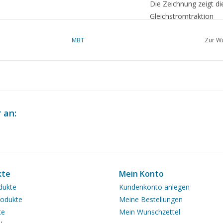
Die Zeichnung zeigt d
Gleichstromtraktion
Ì´Ì_
Anmerkungen
MBT
Zur Wu
 an:
kte
Mein Konto
dukte
Kundenkonto anlegen
odukte
Meine Bestellungen
te
Mein Wunschzettel