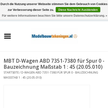
Durch die Nutzung unserer Webseite stimmen Sie dem Gebrauch von Cookies
zur Verbesserung dieser Seite zu.
Diese Nachricht Ausblenden
Für weitere Informationen beachten Sie bitte unsere Datenschutzerklärung. »
0 Artikel - €0,00
Startseite
Schiffe
Züge
MBT D-Wagen ABD 7351-7380 für Spur 0 -
Holzbau
Bauzeichnung Maßstab 1 : 45 (20.05.010)
STARTSEITE
/
D-WAGEN ABD 7351-7380 FÜR SPUR 0 - BAUZEICHNUNG
Landschaft
MASSSTAB 1 : 45 (20.05.010)
Maschinen
Dokumentation