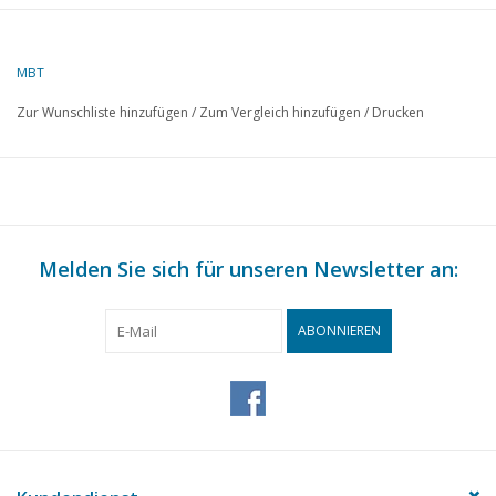
Autor
J. Ekkelenkamp
MBT
Beschreibung
D-Wagen ABD 7351-7380 für Spur 0
Zur Wunschliste hinzufügen
/
Zum Vergleich hinzufügen
/
Drucken
Qualität
einfache Maßskizze mit einigen Hauptab
Modellmaßstab; Drehgestell 1:22,5
Schwierigkeitsgrad
D
Maßstab
1 : 45
Anzahl Blätter A00
0
Melden Sie sich für unseren Newsletter an:
Anzahl Blätter A0
0
ABONNIEREN
Anzahl Blätter A1
0
Anzahl Blätter A2
1
Anzahl Blätter A3
0
Anzahl Blätter A4
0