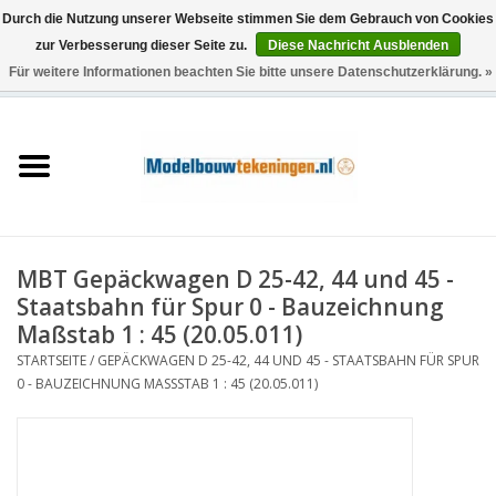
Durch die Nutzung unserer Webseite stimmen Sie dem Gebrauch von Cookies
zur Verbesserung dieser Seite zu.
Diese Nachricht Ausblenden
Für weitere Informationen beachten Sie bitte unsere Datenschutzerklärung. »
0 Artikel - €0,00
Startseite
Schiffe
Züge
MBT Gepäckwagen D 25-42, 44 und 45 -
Holzbau
Staatsbahn für Spur 0 - Bauzeichnung
Maßstab 1 : 45 (20.05.011)
Landschaft
STARTSEITE
/
GEPÄCKWAGEN D 25-42, 44 UND 45 - STAATSBAHN FÜR SPUR
0 - BAUZEICHNUNG MASSSTAB 1 : 45 (20.05.011)
Maschinen
Dokumentation