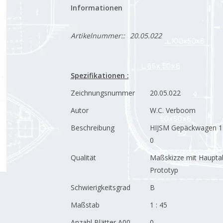
Informationen
Artikelnummer::
20.05.022
Spezifikationen :
Zeichnungsnummer
20.05.022
Autor
W.C. Verboom
Beschreibung
HIJSM Gepäckwagen 14
0
Qualität
Maßskizze mit Haupt
Prototyp
Schwierigkeitsgrad
B
Maßstab
1 : 45
Anzahl Blätter A00
0