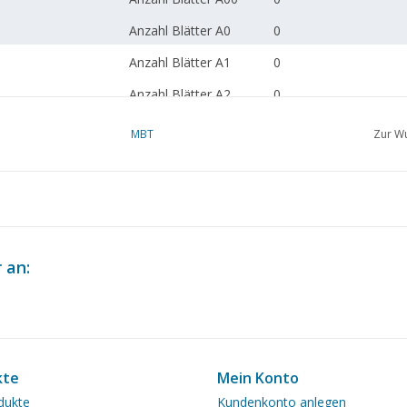
Anzahl Blätter A0
0
Anzahl Blätter A1
0
Anzahl Blätter A2
0
Anzahl Blätter A3
1
MBT
Zur Wu
Anzahl Blätter A4
0
Gesamtanzahl Blätter
1
Zeichnung
Anzahl Blätter A4 Text
0
 an:
Gewicht in Gramm
35
Besonderheiten
dM 1980/5
Anmerkungen
kte
Mein Konto
dukte
Kundenkonto anlegen