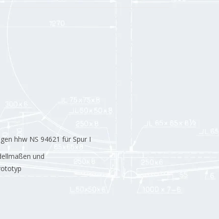
gen hhw NS 94621 für Spur I
dellmaßen und
ototyp