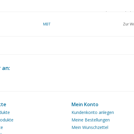
Die Zeichnung enthält
Spur 0, 00 und H0
MBT
Zur Wu
Ì´Ì_
Anmerkungen
 an:
kte
Mein Konto
dukte
Kundenkonto anlegen
odukte
Meine Bestellungen
te
Mein Wunschzettel