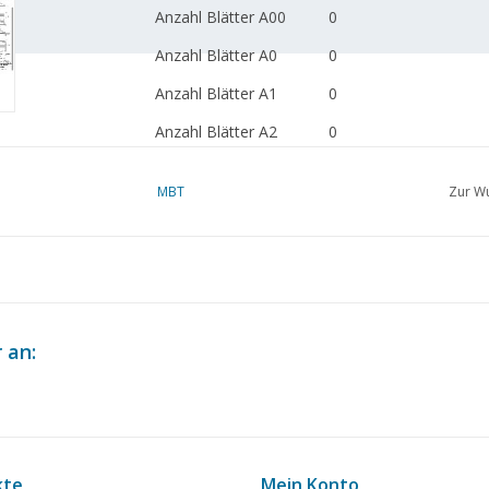
Anzahl Blätter A00
0
Anzahl Blätter A0
0
Anzahl Blätter A1
0
Anzahl Blätter A2
0
Anzahl Blätter A3
2
MBT
Zur Wu
Anzahl Blätter A4
0
Gesamtzahl der
2
Zeichnungsblätter
Anzahl A4-Textblätter
0
 an:
Gewicht in Gramm
45
Besonderheiten
dM 1986/11
Kopie Artikel: 22.06.045
Anmerkungen
kte
Mein Konto