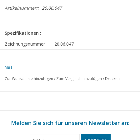
Artikelnummer::
20.06.047
Spezifikationen :
Zeichnungsnummer
20.06.047
Autor
E. ten Dam
MBT
Beschreibung
NCS D 111-119 für 58 mm
Spur
Zur Wunschliste hinzufügen
/
Zum Vergleich hinzufügen
/
Drucken
Qualität
Maßskizze ohne Maße
Schwierigkeitsgrad
C
Maßstab
1 : 25
Anzahl Blätter A00
0
Melden Sie sich für unseren Newsletter an:
Anzahl Blätter A0
0