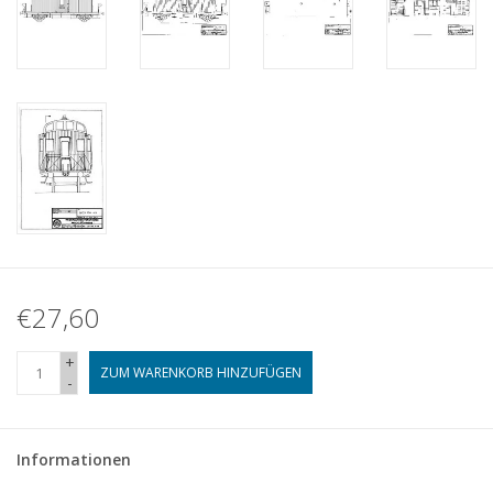
€27,60
+
ZUM WARENKORB HINZUFÜGEN
-
Informationen