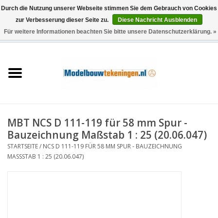
Durch die Nutzung unserer Webseite stimmen Sie dem Gebrauch von Cookies
zur Verbesserung dieser Seite zu.
Diese Nachricht Ausblenden
Für weitere Informationen beachten Sie bitte unsere Datenschutzerklärung. »
0 Artikel - €0,00
Startseite
Schiffe
Züge
MBT NCS D 111-119 für 58 mm Spur -
Holzbau
Bauzeichnung Maßstab 1 : 25 (20.06.047)
STARTSEITE
/
NCS D 111-119 FÜR 58 MM SPUR - BAUZEICHNUNG
Landschaft
MASSSTAB 1 : 25 (20.06.047)
Maschinen
Dokumentation