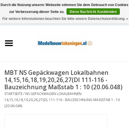
Durch die Nutzung unserer Webseite stimmen Sie dem Gebrauch von Cookies
zur Verbesserung dieser Seite zu.
Diese Nachricht Ausblenden
Für weitere Informationen beachten Sie bitte unsere Datenschutzerklärung. »
0 Artikel - €0,00
Startseite
Schiffe
Züge
MBT NS Gepäckwagen Lokalbahnen
Holzbau
14,15,16,18,19,20,26,27(Dl 111-116 -
Bauzeichnung Maßstab 1 : 10 (20.06.048)
Landschaft
STARTSEITE
/
NS GEPÄCKWAGEN LOKALBAHNEN
14,15,16,18,19,20,26,27(DL 111-116 - BAUZEICHNUNG MASSSTAB 1 : 10 (
20.06.048)
Maschinen
Dokumentation