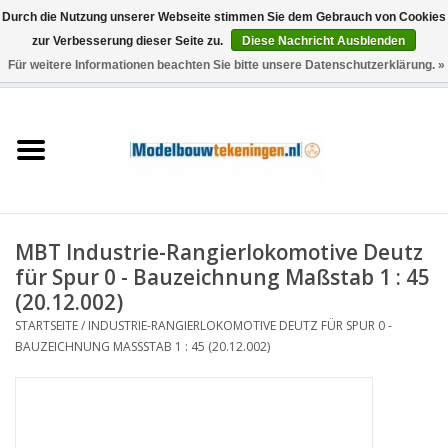
Durch die Nutzung unserer Webseite stimmen Sie dem Gebrauch von Cookies
zur Verbesserung dieser Seite zu.
Diese Nachricht Ausblenden
Für weitere Informationen beachten Sie bitte unsere Datenschutzerklärung. »
0 Artikel - €0,00
Startseite
Schiffe
Züge
MBT Industrie-Rangierlokomotive Deutz
Holzbau
für Spur 0 - Bauzeichnung Maßstab 1 : 45
(20.12.002)
Landschaft
STARTSEITE
/
INDUSTRIE-RANGIERLOKOMOTIVE DEUTZ FÜR SPUR 0 -
BAUZEICHNUNG MASSSTAB 1 : 45 (20.12.002)
Maschinen
Dokumentation