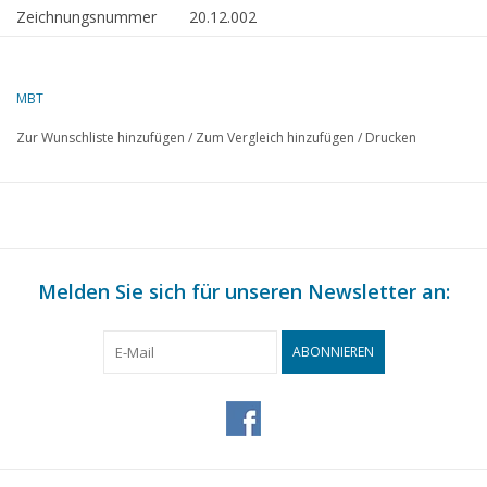
Zeichnungsnummer
20.12.002
Autor
A. Donker
MBT
Beschreibung
Industrie-Rangierlokomotive Deutz für
Spur 0
Zur Wunschliste hinzufügen
/
Zum Vergleich hinzufügen
/
Drucken
Qualität
vollständige Bauzeichnung; Teile
bemaßt
Schwierigkeitsgrad
C
Maßstab
1 : 45
Melden Sie sich für unseren Newsletter an:
Anzahl Blätter A00
0
Anzahl Blätter A0
0
ABONNIEREN
Anzahl Blätter A1
0
Anzahl Blätter A2
0
Anzahl Blätter A3
3