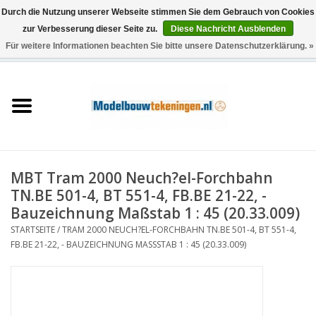
Durch die Nutzung unserer Webseite stimmen Sie dem Gebrauch von Cookies
zur Verbesserung dieser Seite zu.
Diese Nachricht Ausblenden
Für weitere Informationen beachten Sie bitte unsere Datenschutzerklärung. »
0 Artikel - €0,00
Startseite
Schiffe
Züge
MBT Tram 2000 Neuch?el-Forchbahn
Holzbau
TN.BE 501-4, BT 551-4, FB.BE 21-22, -
Bauzeichnung Maßstab 1 : 45 (20.33.009)
Landschaft
STARTSEITE
/
TRAM 2000 NEUCH?EL-FORCHBAHN TN.BE 501-4, BT 551-4,
FB.BE 21-22, - BAUZEICHNUNG MASSSTAB 1 : 45 (20.33.009)
Maschinen
Dokumentation