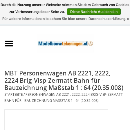
Durch die Nutzung unserer Webseite stimmen Sie dem Gebrauch von Cookies
zur Verbesserung dieser Seite zu.
Diese Nachricht Ausblenden
Für weitere Informationen beachten Sie bitte unsere Datenschutzerklärung. »
0 Artikel - €0,00
Startseite
Schiffe
Züge
MBT Personenwagen AB 2221, 2222,
Holzbau
2224 Brig-Visp-Zermatt Bahn für -
Bauzeichnung Maßstab 1 : 64 (20.35.008)
Landschaft
STARTSEITE
/
PERSONENWAGEN AB 2221, 2222, 2224 BRIG-VISP-ZERMATT
BAHN FÜR - BAUZEICHNUNG MASSSTAB 1 : 64 (20.35.008)
Maschinen
Dokumentation