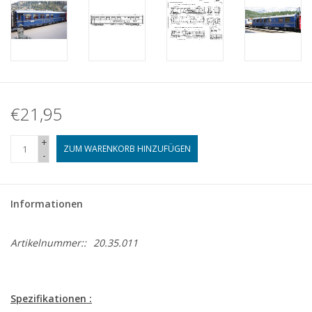
€21,95
+
ZUM WARENKORB HINZUFÜGEN
-
Informationen
Artikelnummer::
20.35.011
Spezifikationen :