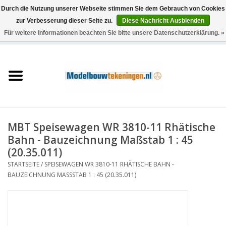
Durch die Nutzung unserer Webseite stimmen Sie dem Gebrauch von Cookies
zur Verbesserung dieser Seite zu.
Diese Nachricht Ausblenden
Für weitere Informationen beachten Sie bitte unsere Datenschutzerklärung. »
0 Artikel - €0,00
Startseite
Schiffe
Züge
MBT Speisewagen WR 3810-11 Rhätische
Holzbau
Bahn - Bauzeichnung Maßstab 1 : 45
(20.35.011)
Landschaft
STARTSEITE
/
SPEISEWAGEN WR 3810-11 RHÄTISCHE BAHN -
BAUZEICHNUNG MASSSTAB 1 : 45 (20.35.011)
Maschinen
Dokumentation