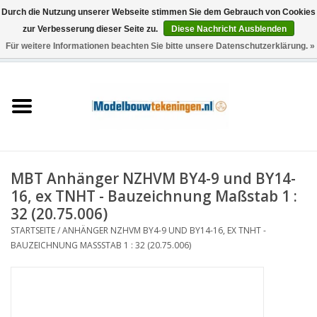
Durch die Nutzung unserer Webseite stimmen Sie dem Gebrauch von Cookies
zur Verbesserung dieser Seite zu.
Diese Nachricht Ausblenden
Für weitere Informationen beachten Sie bitte unsere Datenschutzerklärung. »
0 Artikel - €0,00
Startseite
Schiffe
Züge
MBT Anhänger NZHVM BY4-9 und BY14-
Holzbau
16, ex TNHT - Bauzeichnung Maßstab 1 :
32 (20.75.006)
Landschaft
STARTSEITE
/
ANHÄNGER NZHVM BY4-9 UND BY14-16, EX TNHT -
BAUZEICHNUNG MASSSTAB 1 : 32 (20.75.006)
Maschinen
Dokumentation