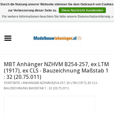
Durch die Nutzung unserer Webseite stimmen Sie dem Gebrauch von Cookies
zur Verbesserung dieser Seite zu.
Diese Nachricht Ausblenden
Für weitere Informationen beachten Sie bitte unsere Datenschutzerklärung. »
0 Artikel - €0,00
Startseite
Schiffe
Züge
MBT Anhänger NZHVM B254-257, ex LTM
Holzbau
(1917), ex CLS - Bauzeichnung Maßstab 1
: 32 (20.75.011)
Landschaft
STARTSEITE
/
ANHÄNGER NZHVM B254-257, EX LTM (1917), EX CLS -
BAUZEICHNUNG MASSSTAB 1 : 32 (20.75.011)
Maschinen
Dokumentation