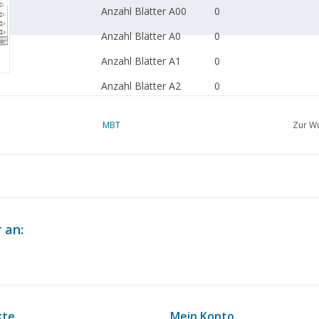
Anzahl Blätter A00
0
Anzahl Blätter A0
0
Anzahl Blätter A1
0
Anzahl Blätter A2
0
Anzahl Blätter A3
1
MBT
Zur Wu
Anzahl Blätter A4
0
Gesamtzahl der
1
Zeichnungsblätter
Anzahl Blätter A4 Text
0
 an:
Gewicht in Gramm
35
Besonderheiten
dM 1982/4
Anmerkungen
kte
Mein Konto