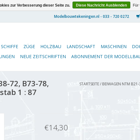
kies zur Verbesserung dieser Seite zu.
Diese Nachricht Ausblenden
Für
SCHIFFE
ZÜGE
HOLZBAU
LANDSCHAFT
MASCHINEN
DO
NUNGEN
NEUE ZEITSCHRIFTEN
ABONNEMENT DER MODELLBA
8-72, B73-78,
STARTSEITE
/
BEIWAGEN NTM B21-31
tab 1 : 87
€14,30