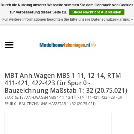
Durch die Nutzung unserer Webseite stimmen Sie dem Gebrauch von Cookies
zur Verbesserung dieser Seite zu.
Diese Nachricht Ausblenden
Für weitere Informationen beachten Sie bitte unsere Datenschutzerklärung. »
0 Artikel - €0,00
Startseite
Schiffe
Züge
MBT Anh.Wagen MBS 1-11, 12-14, RTM
Holzbau
411-421, 422-423 für Spur 0 -
Bauzeichnung Maßstab 1 : 32 (20.75.021)
Landschaft
STARTSEITE
/
ANH.WAGEN MBS 1-11, 12-14, RTM 411-421, 422-423 FÜR
SPUR 0 - BAUZEICHNUNG MASSSTAB 1 : 32 (20.75.021)
Maschinen
Dokumentation