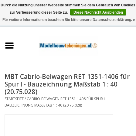
Durch die Nutzung unserer Webseite stimmen Sie dem Gebrauch von Cookies
zur Verbesserung dieser Seite zu.
Diese Nachricht Ausblenden
Für weitere Informationen beachten Sie bitte unsere Datenschutzerklärung. »
0 Artikel - €0,00
Startseite
Schiffe
Züge
MBT Cabrio-Beiwagen RET 1351-1406 für
Holzbau
Spur I - Bauzeichnung Maßstab 1 : 40
(20.75.028)
Landschaft
STARTSEITE
/
CABRIO-BEIWAGEN RET 1351-1406 FÜR SPUR I -
BAUZEICHNUNG MASSSTAB 1 : 40 (20.75.028)
Maschinen
Dokumentation