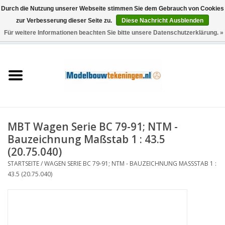
Durch die Nutzung unserer Webseite stimmen Sie dem Gebrauch von Cookies
zur Verbesserung dieser Seite zu.
Diese Nachricht Ausblenden
Für weitere Informationen beachten Sie bitte unsere Datenschutzerklärung. »
0 Artikel - €0,00
Startseite
Schiffe
Züge
MBT Wagen Serie BC 79-91; NTM -
Holzbau
Bauzeichnung Maßstab 1 : 43.5
(20.75.040)
Landschaft
STARTSEITE
/
WAGEN SERIE BC 79-91; NTM - BAUZEICHNUNG MASSSTAB 1 : 4
3.5 (20.75.040)
Maschinen
Dokumentation