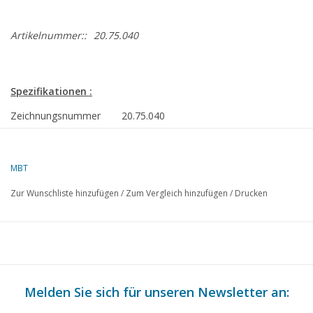
Artikelnummer::
20.75.040
Spezifikationen :
Zeichnungsnummer
20.75.040
Autor
A. Peursum
MBT
Beschreibung
Wagen Serie BC 79-91; NTM
Zur Wunschliste hinzufügen
/
Zum Vergleich hinzufügen
/
Drucken
Qualität
detaillierte Modellbauzeichnung;
Info
Schwierigkeitsgrad
D
Maßstab
1 : 43,5
Anzahl Blätter A00
0
Melden Sie sich für unseren Newsletter an: