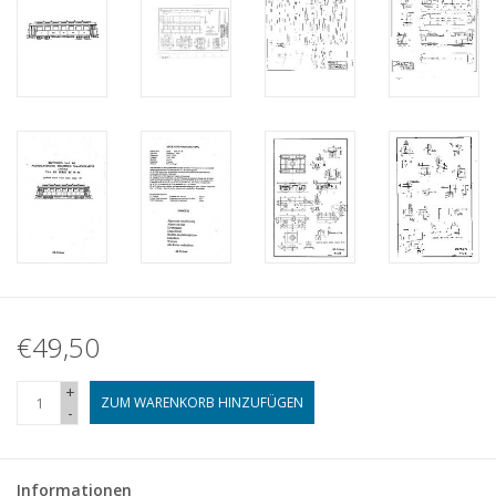
€49,50
+
ZUM WARENKORB HINZUFÜGEN
-
Informationen